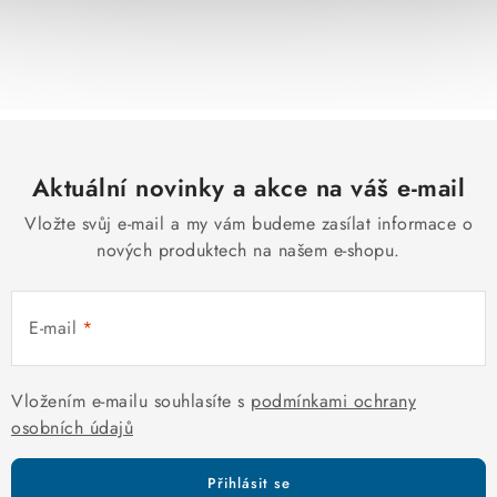
O
v
l
á
d
Aktuální novinky a akce na váš e-mail
a
c
Vložte svůj e-mail a my vám budeme zasílat informace o
í
nových produktech na našem e-shopu.
p
r
E-mail
v
k
y
Vložením e-mailu souhlasíte s
podmínkami ochrany
v
osobních údajů
ý
p
Přihlásit se