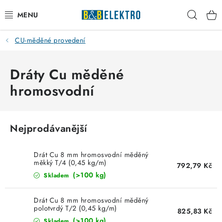
Přejít
Hleda
na
obsah
CU-měděné provedení
Reklamace / Vrácení zboží
Blog
Dráty Cu měděné
hromosvodní
Kontakty
VYTÁPĚNÍ
Nejprodávanější
VYPÍNAČE
Drát Cu 8 mm hromosvodní měděný
měkký T/4 (0,45 kg/m)
792,79 Kč
ELEKTROMATERIÁL
(>100 kg)
Skladem
JISTIČE
Drát Cu 8 mm hromosvodní měděný
polotvrdý T/2 (0,45 kg/m)
825,83 Kč
(>100 kg)
Skladem