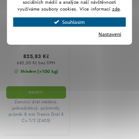
polotvrdý T/2 (0,45
sociálních médií a analýze naší návštěvnosti
kg/m)
využíváme soubory cookies. Více informací
zde
.
Souhlasím
Nastavení
825,83 Kč
682,50 Kč bez DPH
(>100 kg)
Skladem
​Zemnicí drát měděný,
jednodrátový, polotvrdý,
průměr 8 mm Tremis Drát 8
Cu T/2 (Z405)