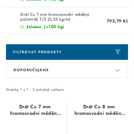
KABELY
Drát Cu 7 mm hromosvodní měděný
ŽÁROVKY
polotvrdý T/2 (0,35 kg/m)
792,79 Kč
(>100 kg)
Skladem
VENTILÁTORY
FOTOVOLTAIKA
FILTROVAT PRODUKTY
OHŘÍVAČE VODY
V
Ř
DOPORUČUJEME
ý
a
CHYTRÁ DOMÁCNOST
p
z
i
e
Stránka
1
z
1
-
3
položek celkem
SVÍTIDLA domovní
s
n
p
í
Drát Cu 7 mm
Drát Cu 8 mm
LED osvětlení
hromosvodní měděný
hromosvodní měděný
r
p
polotvrdý T/2 (0,35
měkký T/4 (0,45 kg/m)
o
r
SVÍTIDLA interiérová
kg/m)
d
o