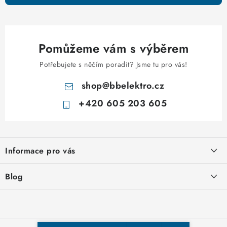
i
s
u
Pomůžeme vám s výběrem
Potřebujete s něčím poradit? Jsme tu pro vás!
shop
@
bbelektro.cz
+420 605 203 605
Z
á
Informace pro vás
p
a
Otevírací doba výdejny
Blog
t
Obchodní podmínky
í
Rozvodnice IKONA od italského výrobce Scame
Ochrana osobních údajů
Nakupujte u nás hned a zaplaťte později – nově přijímáme Skip