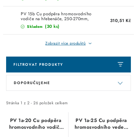
KABELY
PV 15b Cu podpěra hromosvodního
ŽÁROVKY
vodiče na hřebenáče, 250-270mm,
310,51 Kč
BRAMAC,Beta, Cu měď
(30 ks)
Skladem
VENTILÁTORY
Zobrazit více produktů
FOTOVOLTAIKA
OHŘÍVAČE VODY
FILTROVAT PRODUKTY
V
Ř
CHYTRÁ DOMÁCNOST
DOPORUČUJEME
ý
a
p
z
SVÍTIDLA domovní
i
e
Stránka
1
z
2
-
26
položek celkem
s
n
LED osvětlení
p
í
PV 1a-20 Cu podpěra
PV 1a-25 Cu podpěra
hromosvodního vodiče
hromosvodního vedení
SVÍTIDLA interiérová
r
p
do zdiva nebo dřeva,
do zdiva nebo dřeva,