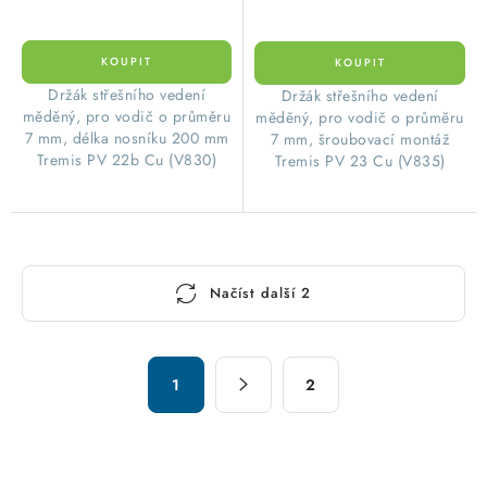
Držák střešního vedení
Držák střešního vedení
měděný, pro vodič o průměru
měděný, pro vodič o průměru
7 mm, délka nosníku 200 mm
7 mm, šroubovací montáž
Tremis PV 22b Cu (V830)
Tremis PV 23 Cu (V835)
O
Načíst další 2
v
l
á
S
d
1
2
t
a
r
c
á
n
í