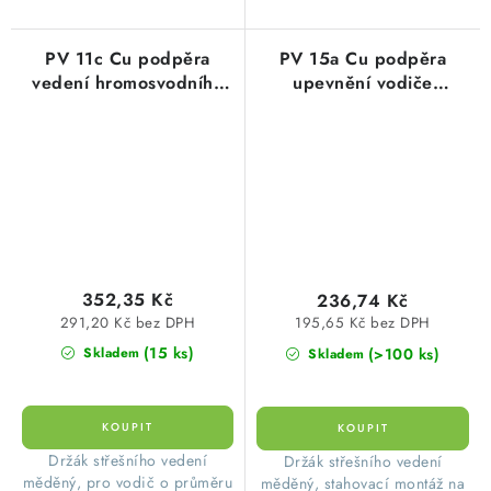
PV 11c Cu podpěra
PV 15a Cu podpěra
vedení hromosvodního
upevnění vodiče
vodiče pod tašky,
hromosvodu na
provedení Cu měď
hřebenáč střechy, 190-
220mm, provedení Cu
352,35 Kč
236,74 Kč
291,20 Kč bez DPH
195,65 Kč bez DPH
(15 ks)
(>100 ks)
Skladem
Skladem
Držák střešního vedení
Držák střešního vedení
měděný, pro vodič o průměru
měděný, stahovací montáž na