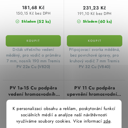
181,68 Kč
231,23 Kč
150,15 Kč bez DPH
191,10 Kč bez DPH
(52 ks)
(60 ks)
Skladem
Skladem
Držák střešního vedení
Připojovací svorka měděná,
měděný, pro vodič o průměru
bez povrchové úpravy, pro
7 mm, nosník 190 mm Tremis
kruhový vodič 7 mm Tremis
PV 22a Cu (V820)
PV 32 Cu (V840)
PV 1a-15 Cu podpěra
PV 11 Cu podpěra
vedení hromosvodního
upevnění hromosvodního
vodiče do zdiva nebo
vodiče vedení pod tašky,
dřeva, délka 150mm, Cu
provedení Cu měď
K personalizaci obsahu a reklam, poskytování funkcí
měď
sociálních médií a analýze naší návštěvnosti
využíváme soubory cookies. Více informací
zde
.