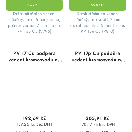
Držák střešního vedení
Držák střešního vedení
měděný, pro hřeben/hranu,
měděný, pro vodič 7 mm,
průměr vodiče 7 mm Tremis
rozsah upnutí 215 mm Tremis
PV 15b Cu (V795)
PV 15e Cu (V810)
PV 17 Cu podpěra
PV 17p Cu podpěra
vedení hromosvodu na
vedení hromosvodu na
eternit nebo hmoždinku,
eternit nebo hmoždinku,
délka 100mm, vrut
délka 160mm, vrut 8mm,
8mm, Cu mě
192,69 Kč
205,91 Kč
159,25 Kč bez DPH
170,17 Kč bez DPH