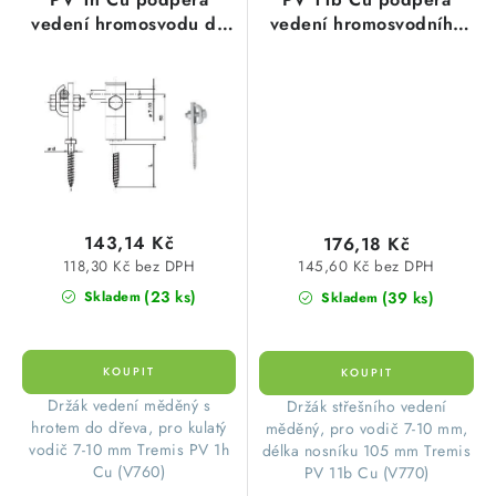
vedení hromosvodu do
vedení hromosvodního
zdiva na hmoždinku
vodiče pod tašky s
6mm, délka 50mm, Cu
uchycením na lať, Cu
měď
měď
143,14 Kč
176,18 Kč
118,30 Kč bez DPH
145,60 Kč bez DPH
(23 ks)
(39 ks)
Skladem
Skladem
Držák vedení měděný s
Držák střešního vedení
hrotem do dřeva, pro kulatý
měděný, pro vodič 7-10 mm,
vodič 7-10 mm Tremis PV 1h
délka nosníku 105 mm Tremis
Cu (V760)
PV 11b Cu (V770)