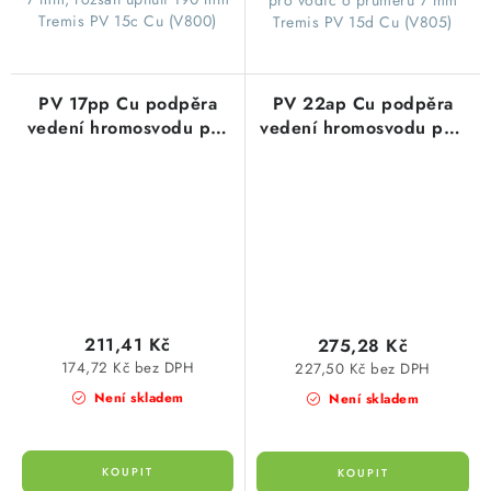
Tremis PV 15c Cu (V800)
Tremis PV 15d Cu (V805)
PV 17pp Cu podpěra
PV 22ap Cu podpěra
vedení hromosvodu pro
vedení hromosvodu pod
eternit nebo hmoždinku,
střešní krytinu, délka
délka 200mm, vrut
290mm, Cu měď
8mm, Cu
211,41 Kč
275,28 Kč
174,72 Kč bez DPH
227,50 Kč bez DPH
Není skladem
Není skladem