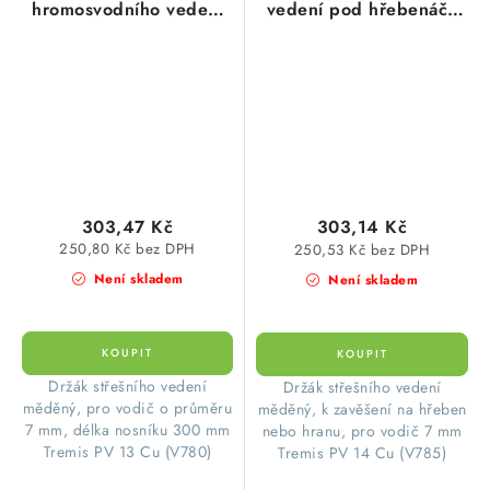
hromosvodního vedení
vedení pod hřebenáče
pod krytinu na svahu
Cu (PV 14 Cu)
pro taškové střechy, Cu
měď
303,47 Kč
303,14 Kč
250,80 Kč bez DPH
250,53 Kč bez DPH
Není skladem
Není skladem
Držák střešního vedení
Držák střešního vedení
měděný, pro vodič o průměru
měděný, k zavěšení na hřeben
7 mm, délka nosníku 300 mm
nebo hranu, pro vodič 7 mm
Tremis PV 13 Cu (V780)
Tremis PV 14 Cu (V785)