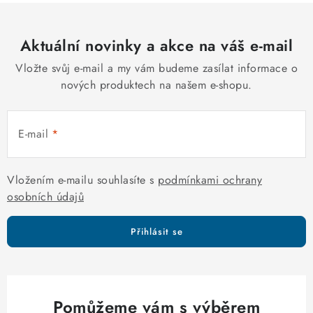
k
p
o
r
v
Aktuální novinky a akce na váš e-mail
v
á
k
Vložte svůj e-mail a my vám budeme zasílat informace o
n
y
nových produktech na našem e-shopu.
í
v
ý
E-mail
p
i
s
Vložením e-mailu souhlasíte s
podmínkami ochrany
u
osobních údajů
Přihlásit se
Pomůžeme vám s výběrem