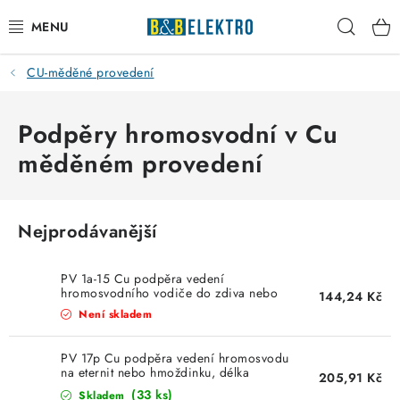
Přejít
Hleda
na
obsah
CU-měděné provedení
Reklamace / Vrácení zboží
Blog
Podpěry hromosvodní v Cu
měděném provedení
Kontakty
VYTÁPĚNÍ
Nejprodávanější
VYPÍNAČE
PV 1a-15 Cu podpěra vedení
hromosvodního vodiče do zdiva nebo
144,24 Kč
dřeva, délka 150mm, Cu měď
ELEKTROMATERIÁL
Není skladem
JISTIČE
PV 17p Cu podpěra vedení hromosvodu
na eternit nebo hmoždinku, délka
205,91 Kč
160mm, vrut 8mm,
(33 ks)
Skladem