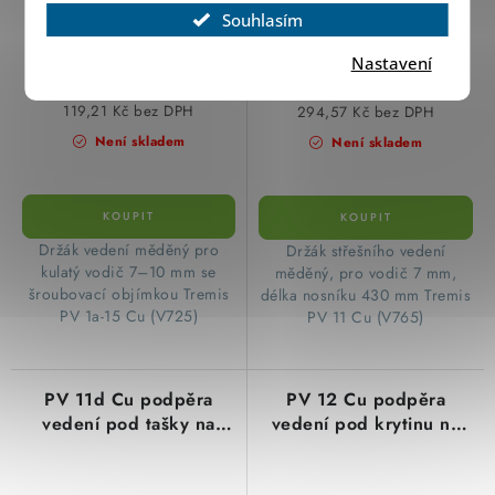
Souhlasím
Nastavení
144,24 Kč
356,43 Kč
119,21 Kč bez DPH
294,57 Kč bez DPH
Není skladem
Není skladem
Držák vedení měděný pro
Držák střešního vedení
kulatý vodič 7–10 mm se
měděný, pro vodič 7 mm,
šroubovací objímkou Tremis
délka nosníku 430 mm Tremis
PV 1a-15 Cu (V725)
PV 11 Cu (V765)
PV 11d Cu podpěra
PV 12 Cu podpěra
vedení pod tašky na
vedení pod krytinu na
střechách se zámky na
svahu taškových střech,
první střešní lať, Cu měď
Cu měď