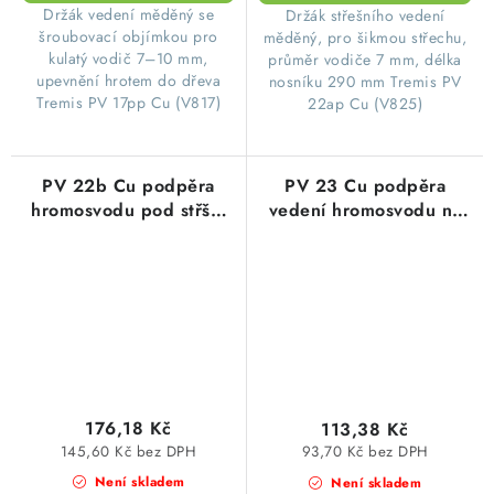
Držák vedení měděný se
Držák střešního vedení
šroubovací objímkou pro
měděný, pro šikmou střechu,
kulatý vodič 7–10 mm,
průměr vodiče 7 mm, délka
upevnění hrotem do dřeva
nosníku 290 mm Tremis PV
Tremis PV 17pp Cu (V817)
22ap Cu (V825)
PV 22b Cu podpěra
PV 23 Cu podpěra
hromosvodu pod střšní
vedení hromosvodu na
krytinu na taškových a
plechové střechy, Cu
eternitových střechách,
měď
Cu
176,18 Kč
113,38 Kč
145,60 Kč bez DPH
93,70 Kč bez DPH
Není skladem
Není skladem