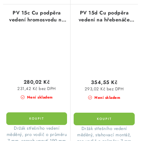
PV 15c Cu podpěra
PV 15d Cu podpěra
vedení hromosvodu na
vedení na hřebenáče
hřebenáče, 190-220mm,
univerzální, 120-
Bramac,Beta, Cu měď
200/výška 60-100mm
stavitelná Cu mě
280,02 Kč
354,55 Kč
231,42 Kč bez DPH
293,02 Kč bez DPH
Není skladem
Není skladem
Držák střešního vedení
Držák střešního vedení
měděný, pro vodič o průměru
měděný, stahovací montáž,
7 mm, rozsah upnutí 190 mm
pro vodič o průměru 7 mm