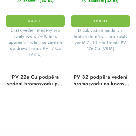
(30 ks)
(33 ks)
Skladem
Skladem
Držák vedení měděný pro
Držák vedení měděný s
kulatý vodič 7–10 mm,
hrotem do dřeva, pro kulatý
upevnění hrotem se závitem
vodič 7–10 mm Tremis PV
do dřeva Tremis PV 17 Cu
17p Cu (V816)
(V815)
PV 22a Cu podpěra
PV 32 podpěra vedení
vedení hromosvodu pod
hromosvodu na kovové
střešní krytinu, délka
konstrukce, Cu měď
190mm, Cu měď