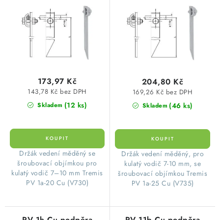
o
r
délka 200mm, Cu měď
délka 250mm, Cu měď
SVÍTIDLA technická
d
o
u
d
NÁŘADÍ
k
u
t
k
VÝPRODEJ
ů
t
173,97 Kč
204,80 Kč
ů
Položky bez zařazené kategorie dle výrobců
143,78 Kč bez DPH
169,26 Kč bez DPH
(12 ks)
(46 ks)
Skladem
Skladem
VÁNOCE
OSVĚTLENÍ
Držák vedení měděný se
Držák vedení měděný, pro
šroubovací objímkou pro
kulatý vodič 7-10 mm, se
Otevírací doba výdejny
Obchodní podmínky
kulatý vodič 7–10 mm Tremis
šroubovací objímkou Tremis
Ochrana osobních údajů
Moje objednávka
PV 1a-20 Cu (V730)
PV 1a-25 Cu (V735)
PV 1h Cu podpěra
PV 11b Cu podpěra