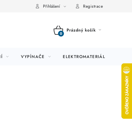
Přihlášení
Registrace
Prázdný košík
NÁKUPNÍ
KOŠÍK
Í
VYPÍNAČE
ELEKTROMATERIÁL
JIS