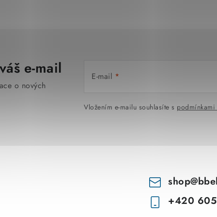
váš e-mail
E-mail
mace o nových
Vložením e-mailu souhlasíte s
podmínkami 
shop
@
bbe
+420 605