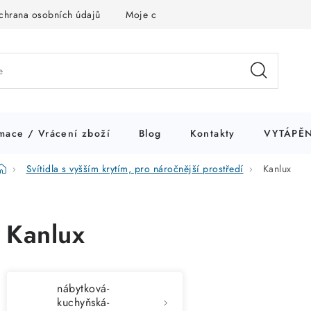
chrana osobních údajů
Moje objednávka
mace / Vrácení zboží
Blog
Kontakty
VYTÁPĚN
Domů
Svítidla s vyšším krytím, pro náročnější prostředí
Kanlux
Kanlux
nábytková-
kuchyňská-