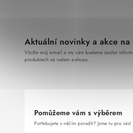
Aktuální novinky a akce na 
Vložte svůj e-mail a my vám budeme zasílat infor
produktech na našem e-shopu.
Pomůžeme vám s výběrem
Potřebujete s něčím poradit? Jsme tu pro vás!