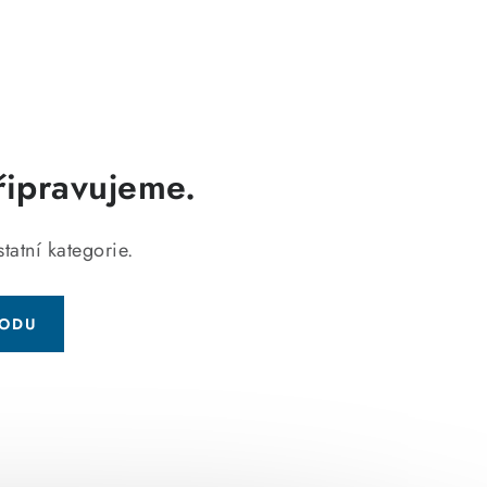
řipravujeme.
tatní kategorie.
HODU