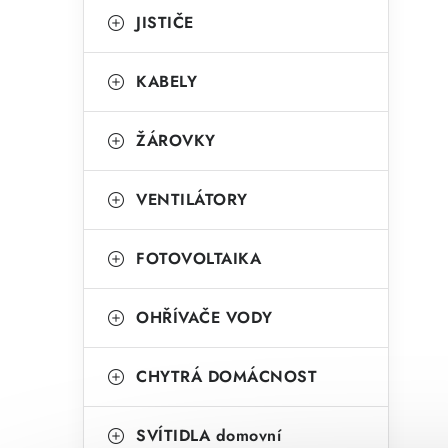
a
r
JISTIČE
n
i
KABELY
e
n
í
ŽÁROVKY
p
VENTILÁTORY
a
n
FOTOVOLTAIKA
e
l
OHŘÍVAČE VODY
CHYTRÁ DOMÁCNOST
SVÍTIDLA domovní