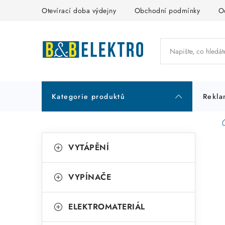
Přejít
Otevírací doba výdejny
Obchodní podmínky
O
na
obsah
Kategorie produktů
Rekla
P
K
Přeskočit
VYTÁPĚNÍ
kategorie
a
o
t
s
VYPÍNAČE
e
t
g
ELEKTROMATERIÁL
r
o