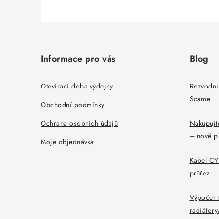
Z
á
Informace pro vás
Blog
p
a
Otevírací doba výdejny
Rozvodni
Scame
t
Obchodní podmínky
í
Ochrana osobních údajů
Nakupujte
– nově p
Moje objednávka
Kabel CYK
průřez
Výpočet t
radiátor