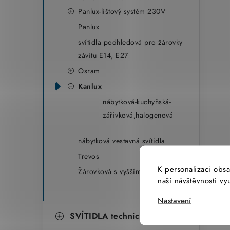
Panlux-lištový systém 230V
Panlux
svítidla podhledová pro žárovky
závitu E14, E27
Osram
Kanlux
nábytková-kuchyňská-
zářivková,halogenová
nábytková vestavná svítidla
Trevos
K personalizaci obsa
Žárovková s vyšším krytím
naší návštěvnosti v
Nastavení
SVÍTIDLA technická