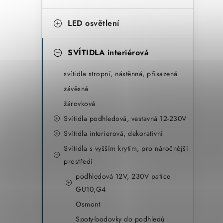
LED osvětlení
SVÍTIDLA interiérová
svítidla stropní, nástěnná, přisazená
závěsná
žárovková
Svítidla podhledová, vestavná 12-230V
Svítidla interierová, dekorativní
Svítidla s vyšším krytím, pro náročnější
prostředí
podhledová 12V, 230V patice
GU10,G4
Osmont
Spoty-bodovky do podhledů