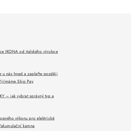
ce IKONA od italského výrobce
 u nás hned a zaplaťte později
řijímáme Skip Pay
Y – jak vybrat správný typ a
opného výkonu pro elektrické
y/akumulační kamna