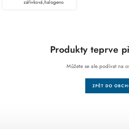
zářivková,halogeno
vá
Produkty teprve p
Můžete se ale podívat na os
ZPĚT DO OBC