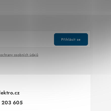
Přihlásit se
ochrany osobních údajů
lektro.cz
 203 605