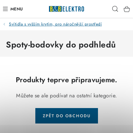
Přejít
Hleda
na
obsah
Svítidla s vyšším krytím, pro náročnější prostředí
Reklamace / Vrácení zboží
Blog
Spoty-bodovky do podhledů
Kontakty
VYTÁPĚNÍ
Produkty teprve připravujeme.
VYPÍNAČE
Můžete se ale podívat na ostatní kategorie.
ELEKTROMATERIÁL
ZPĚT DO OBCHODU
JISTIČE