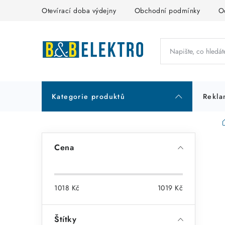
Přejít
Otevírací doba výdejny
Obchodní podmínky
O
na
obsah
Kategorie produktů
Rekla
P
Cena
o
s
1018
Kč
1019
Kč
t
r
Štítky