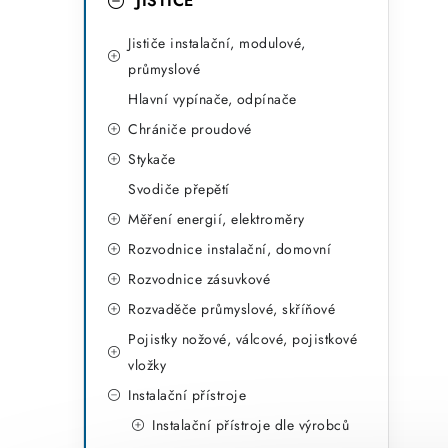
r
JISTIČE
i
Jističe instalační, modulové,
e
průmyslové
Hlavní vypínače, odpínače
Chrániče proudové
Stykače
Svodiče přepětí
Měření energií, elektroměry
Rozvodnice instalační, domovní
Rozvodnice zásuvkové
Rozvaděče průmyslové, skříňové
Pojistky nožové, válcové, pojistkové
vložky
Instalační přístroje
Instalační přístroje dle výrobců