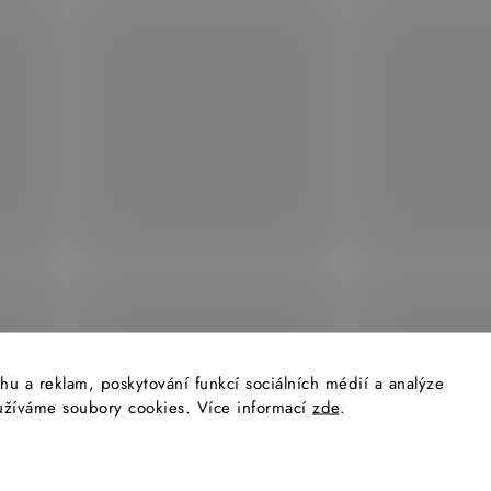
i
s
u
hu a reklam, poskytování funkcí sociálních médií a analýze
yužíváme soubory cookies. Více informací
zde
.