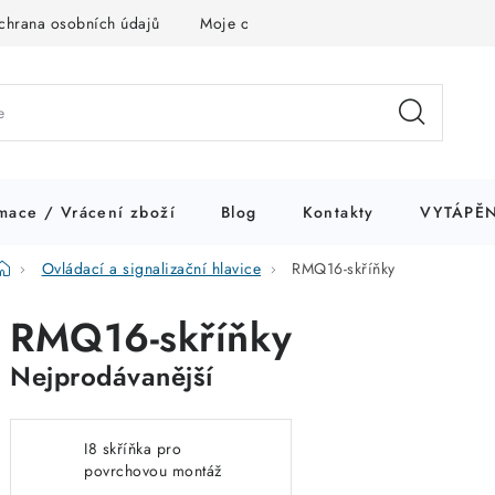
chrana osobních údajů
Moje objednávka
mace / Vrácení zboží
Blog
Kontakty
VYTÁPĚN
Domů
Ovládací a signalizační hlavice
RMQ16-skříňky
RMQ16-skříňky
Nejprodávanější
I8 skříňka pro
povrchovou montáž
IP65,pro 8 prvků