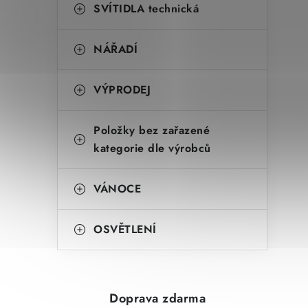
SVÍTIDLA technická
NÁŘADÍ
VÝPRODEJ
Položky bez zařazené
kategorie dle výrobců
VÁNOCE
OSVĚTLENÍ
Doprava zdarma