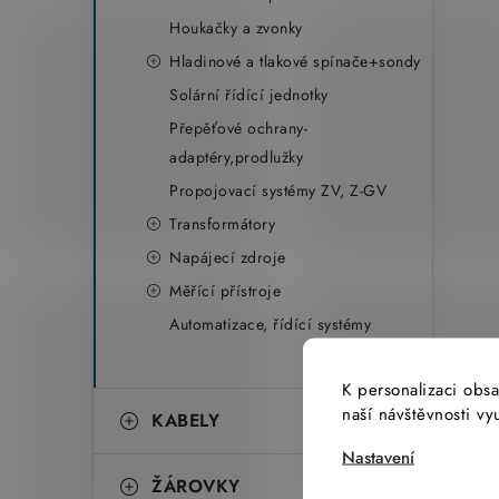
Houkačky a zvonky
Hladinové a tlakové spínače+sondy
Solární řídící jednotky
Přepěťové ochrany-
adaptéry,prodlužky
Propojovací systémy ZV, Z-GV
Transformátory
Napájecí zdroje
Měřící přístroje
Automatizace, řídící systémy
K personalizaci obsa
naší návštěvnosti v
KABELY
Nastavení
ŽÁROVKY