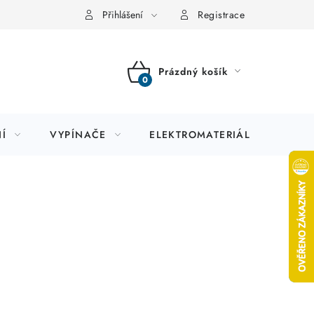
Přihlášení
Registrace
Prázdný košík
NÁKUPNÍ
KOŠÍK
Í
VYPÍNAČE
ELEKTROMATERIÁL
JIS