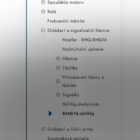
Spouštěče motoru
Relé
Frekvenční měniče
Ovládací a signalizační hlavice
Moeller - RMQ,RMQ16
Nožní/ruční spínače
Hlavice
Tlačítka
Příslušenství hlavic a
tlačítek
Signálky
Skříňky,desky,kryty
RMQ16-skříňky
Ovládací a řídící prvky
Soumrakové spínače