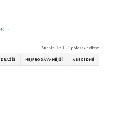
ktů
Stránka
1
z
1
-
1
položek celkem
JDRAŽŠÍ
NEJPRODÁVANĚJŠÍ
ABECEDNĚ