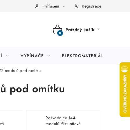
Přihlášení
Registrace
Prázdný košík
NÁKUPNÍ
KOŠÍK
Í
VYPÍNAČE
ELEKTROMATERIÁL
JIS
72 modulů pod omítku
ů pod omítku
Rozvodnice 144-
ová
modulů třístupňová
-3S-
pod omítku BF-U-3S-