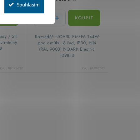
Souhlasím
řady / 24
​Rozvaděč NOARK EMFF6 144W
víratelný
pod omítku, 6 řad, IP30, bílá
38
(RAL 9003) NOARK Electric
109813
Kód:
BB146283
Kód:
BB082071