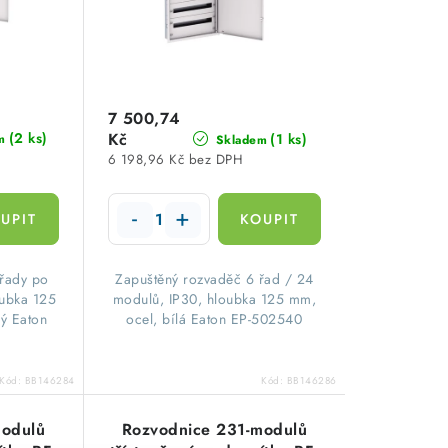
7 500,74
(2 ks)
Kč
(1 ks)
m
Skladem
6 198,96 Kč bez DPH
 řady po
Zapuštěný rozvaděč 6 řad / 24
oubka 125
modulů, IP30, hloubka 125 mm,
ý Eaton
ocel, bílá Eaton EP-502540
Kód:
BB146284
Kód:
BB146286
modulů
Rozvodnice 231-modulů