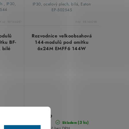
h , IP30,
IP30, ocelový plech, bílá, Eaton
2544
EP-502545
Kód:
BB146287
Kód:
BB146288
odulů
Rozvodnice velkoobsahová
ítku BF-
144-modulů pod omítku
 bílé
6x24M EMFF6 144W
-modulů
plechové bílé dveře
538
NOARK 109813
6 965,69
(2 ks)
Kč
(3 ks)
m
Skladem
5 756,77 Kč bez DPH