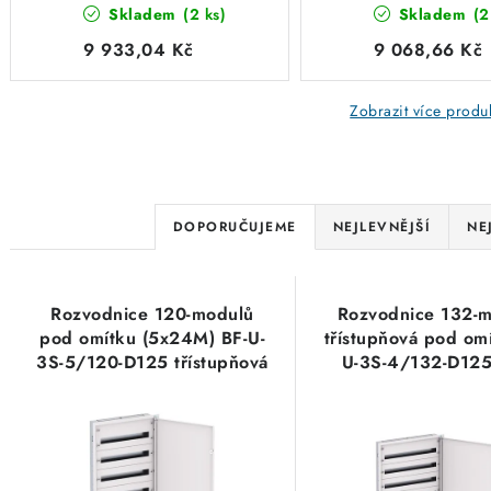
Skladem
(2 ks)
Skladem
(2
7/231-D125, bílé
6/198-D125, bíl
dveře, 7 řad x 33-
dveře, 6 řad x 3
9 933,04 Kč
9 068,66 Kč
modulů Eaton EP-
modulů Eaton EP
502545
502544
Zobrazit více produ
Ř
DOPORUČUJEME
NEJLEVNĚJŠÍ
NE
a
V
z
Rozvodnice 120-modulů
Rozvodnice 132-
ý
e
pod omítku (5x24M) BF-U-
třístupňová pod om
3S-5/120-D125 třístupňová
U-3S-4/132-D125,
p
n
bílé ocelové dveře Eaton
dveře, 4 řad x 33
i
EP-502539
Eaton EP-502
í
s
p