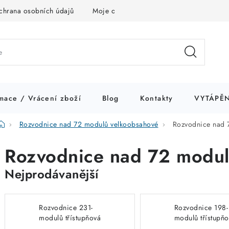
chrana osobních údajů
Moje objednávka
mace / Vrácení zboží
Blog
Kontakty
VYTÁPĚN
Domů
Rozvodnice nad 72 modulů velkoobsahové
Rozvodnice nad 
Rozvodnice nad 72 modul
Nejprodávanější
Rozvodnice 231-
Rozvodnice 198-
modulů třístupňová
modulů třístupň
pod omítku BF-U-3S-
pod omítku BF-U