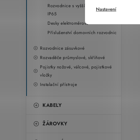
Rozvodnice s vyšším krytím do
Nastavení
IP65
Desky elektroměrové
Příslušenství domovních rozvodnic
Rozvodnice zásuvkové
Rozvaděče průmyslové, skříňové
Pojistky nožové, válcové, pojistkové
vložky
Instalační přístroje
KABELY
ŽÁROVKY