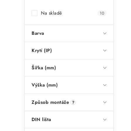
a
Na skladě
10
n
n
Barva
í
p
Krytí (IP)
a
Šířka (mm)
n
e
Výška (mm)
l
Způsob montáže
?
DIN lišta