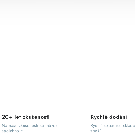
v
l
á
d
a
c
í
p
r
v
k
y
20+ let zkušeností
Rychlé dodání
v
Na naše zkušenosti se můžete
Rychlá expedice sklad
spolehnout
zboží