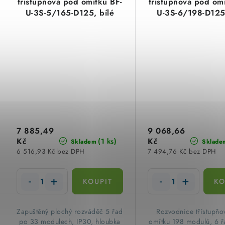
třístupňová pod omítku BF-
třístupňová pod om
U-3S-5/165-D125, bílé
U-3S-6/198-D125,
dveře, 5 řad x 33-modulů
dveře, 6 řad x 33
Eaton EP-502543
Eaton EP-502
7 885,49
9 068,66
Kč
Kč
(1 ks)
Skladem
Sklade
6 516,93 Kč bez DPH
7 494,76 Kč bez DPH
Zapuštěný plochý rozváděč 5 řad
Rozvodnice třístupň
po 33 modulech, IP30, hloubka
omítku 198 modulů, 6 