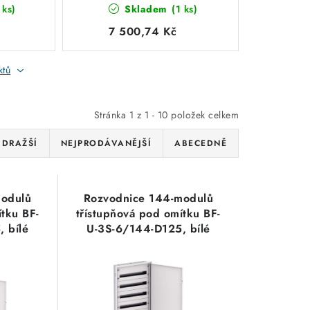
 ks)
Skladem
(1 ks)
é
6/144-D125, bílé
3-
dveře, 6 řad x 24-
7 500,74 Kč
-
modulů Eaton EP-
502540
ktů
Stránka
1
z
1
-
10
položek celkem
JDRAŽŠÍ
NEJPRODÁVANĚJŠÍ
ABECEDNĚ
modulů
Rozvodnice 144-modulů
ítku BF-
třístupňová pod omítku BF-
 bílé
U-3S-6/144-D125, bílé
-modulů
dveře, 6 řad x 24-modulů
542
Eaton EP-502540