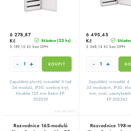
p
r
r
o
o
d
d
6 278,87
6 495,45
u
Kč
Kč
(23 ks)
Skladem
Sklade
u
5 189,15 Kč bez DPH
5 368,14 Kč bez DPH
k
k
t
t
ů
ů
Zapuštěný plochý rozváděč 5 řad
Zapuštěný rozvaděč 4
24 modulů, IP30, ocelový kryt,
33 modulech, IP30, hl
hloubka 125 mm Eaton EP-
mm, ocel, uzamykateln
502539
EP-502542
Kód:
BB130921
Rozvodnice 165-modulů
Rozvodnice 198-