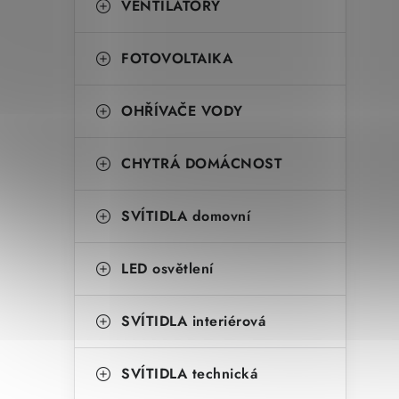
VENTILÁTORY
FOTOVOLTAIKA
OHŘÍVAČE VODY
CHYTRÁ DOMÁCNOST
SVÍTIDLA domovní
LED osvětlení
SVÍTIDLA interiérová
SVÍTIDLA technická