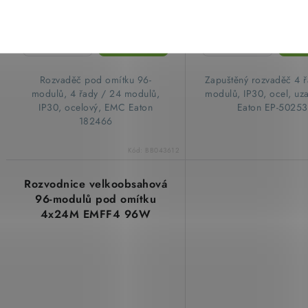
Rozvaděč pod omítku 96-
Zapuštěný rozvaděč 4 
modulů, 4 řady / 24 modulů,
modulů, IP30, ocel, uza
IP30, ocelový, EMC Eaton
Eaton EP-5025
182466
Kód:
BB043612
Rozvodnice velkoobsahová
96-modulů pod omítku
4x24M EMFF4 96W
plechové bílé kovové
dveře NOARK 109811