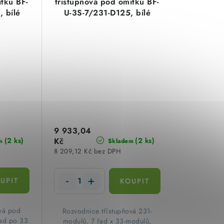
ítku BF-
třístupňová pod omítku BF-
 bílé
U-3S-7/231-D125, bílé
-modulů
dveře, 7 řad x 33-modulů
544
Eaton EP-502545
9 933,04
(2 ks)
Kč
(2 ks)
m
Skladem
8 209,12 Kč bez DPH
ová pod
Rozvodnice třístupňová 231-
řad po 33
modulů, 7 řad x 33-modulů,