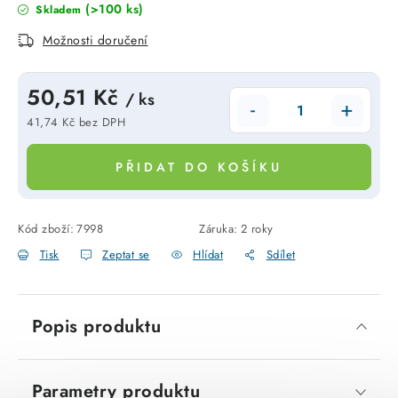
(>100 ks)
Skladem
SVÍTIDLA technická
Možnosti doručení
NÁŘADÍ
50,51 Kč
/ ks
VÝPRODEJ
41,74 Kč bez DPH
Měrná cena:
Položky bez zařazené kategorie dle výrobců
PŘIDAT DO KOŠÍKU
VÁNOCE
Kód zboží:
7998
Záruka
:
2 roky
OSVĚTLENÍ
Tisk
Zeptat se
Hlídat
Sdílet
Otevírací doba výdejny
Obchodní podmínky
Popis produktu
Ochrana osobních údajů
Moje objednávka
Parametry produktu