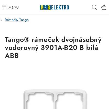
Přejít
Hleda
na
obsah
Rámečky Tango
Reklamace / Vrácení zboží
Blog
Tango® rámeček dvojnásobný
vodorovný 3901A-B20 B bílá
Kontakty
ABB
VYTÁPĚNÍ
VYPÍNAČE
ELEKTROMATERIÁL
JISTIČE