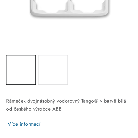
KABELY
ŽÁROVKY
VENTILÁTORY
FOTOVOLTAIKA
OHŘÍVAČE VODY
CHYTRÁ DOMÁCNOST
SVÍTIDLA domovní
Rámeček dvojnásobný vodorovný Tango® v barvě bílá
od českého výrobce ABB
LED osvětlení
Více informací
SVÍTIDLA interiérová