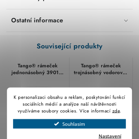
Ostatní informace
Související produkty
Tango® rámeček
Tango® rámeček
jednonásobný 3901A-
trojnásobný vodorovný
B10 B bílá ABB
3901A-B30 bílá ABB
K personalizaci obsahu a reklam, poskytování funkcí
sociálních médií a analýze naší návštěvnosti
využíváme soubory cookies. Více informací
zde
.
Souhlasím
28,30 Kč
72,50 Kč
Nastavení
23,39 Kč bez DPH
59,92 Kč bez DPH