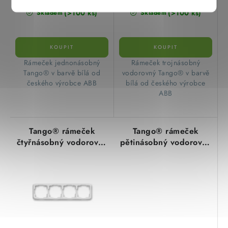
(>100 ks)
(>100 ks)
Skladem
Skladem
​ Rámeček jednonásobný
​ Rámeček trojnásobný
Tango® v barvě bílá od
vodorovný Tango® v barvě
českého výrobce ABB
bílá od českého výrobce
ABB
Tango® rámeček
Tango® rámeček
čtyřnásobný vodorovný
pětinásobný vodorovný
3901A-B40 B bílá ABB
3901A-B50 B bílá ABB