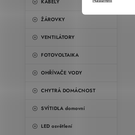
Nastavení
KABELY
ŽÁROVKY
VENTILÁTORY
FOTOVOLTAIKA
OHŘÍVAČE VODY
CHYTRÁ DOMÁCNOST
SVÍTIDLA domovní
LED osvětlení