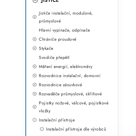
r
JISTIČE
i
Jističe instalační, modulové,
e
průmyslové
Hlavní vypínače, odpínače
Chrániče proudové
Stykače
Svodiče přepětí
Měření energií, elektroměry
Rozvodnice instalační, domovní
Rozvodnice zásuvkové
Rozvaděče průmyslové, skříňové
Pojistky nožové, válcové, pojistkové
vložky
Instalační přístroje
Instalační přístroje dle výrobců