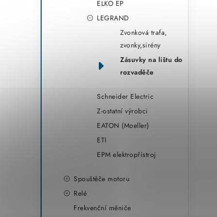
ELKO EP
LEGRAND
Zvonková trafa,
zvonky,sirény
Zásuvky na lištu do
rozvaděče
Schneider Electric
Z-ostatní výrobci
EATON (Moeller)
ETI
EPM elektropřístroj
Spouštěče motoru
Relé
Frekvenční měniče