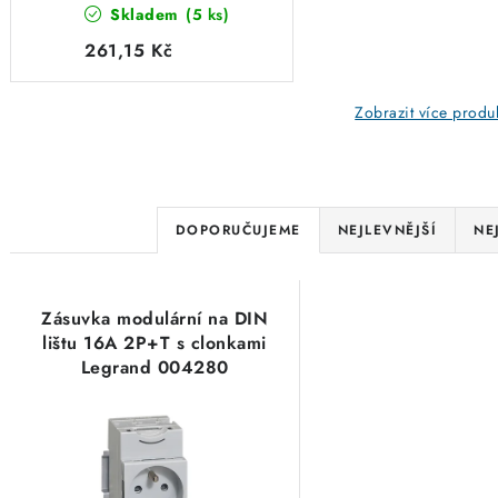
Skladem
(5 ks)
004280
261,15 Kč
Zobrazit více produ
Ř
DOPORUČUJEME
NEJLEVNĚJŠÍ
NE
a
V
z
Zásuvka modulární na DIN
ý
e
lištu 16A 2P+T s clonkami
Legrand 004280
p
n
i
í
s
p