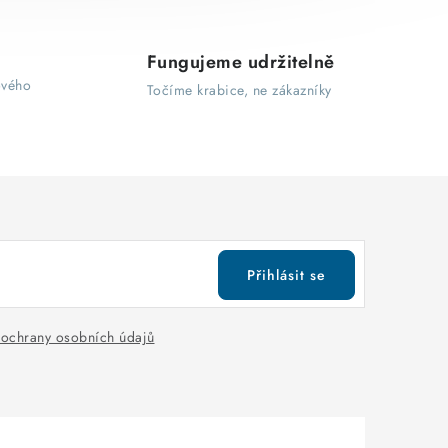
Fungujeme udržitelně
ového
Točíme krabice, ne zákazníky
Přihlásit se
ochrany osobních údajů