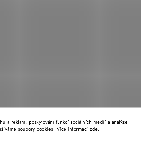
p
i
s
u
hu a reklam, poskytování funkcí sociálních médií a analýze
yužíváme soubory cookies. Více informací
zde
.