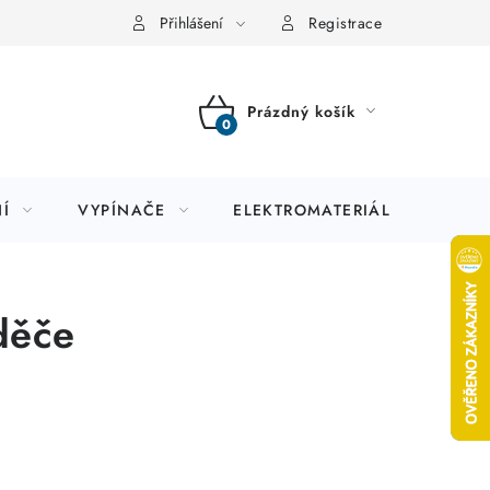
Přihlášení
Registrace
Prázdný košík
NÁKUPNÍ
KOŠÍK
Í
VYPÍNAČE
ELEKTROMATERIÁL
JIS
děče