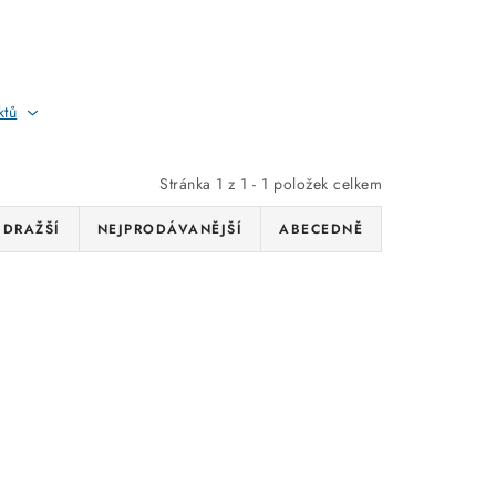
ktů
Stránka
1
z
1
-
1
položek celkem
JDRAŽŠÍ
NEJPRODÁVANĚJŠÍ
ABECEDNĚ