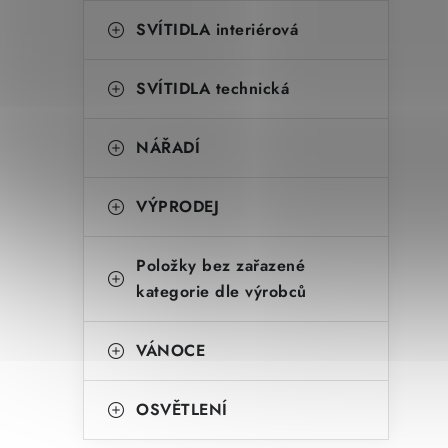
SVÍTIDLA interiérová
SVÍTIDLA technická
NÁŘADÍ
VÝPRODEJ
Položky bez zařazené
kategorie dle výrobců
VÁNOCE
OSVĚTLENÍ