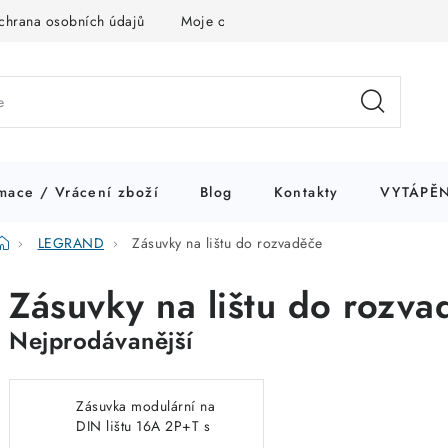
chrana osobních údajů
Moje objednávka
mace / Vrácení zboží
Blog
Kontakty
VYTÁPĚN
Domů
LEGRAND
Zásuvky na lištu do rozvaděče
Zásuvky na lištu do rozva
Nejprodávanější
Zásuvka modulární na
DIN lištu 16A 2P+T s
clonkami Legrand