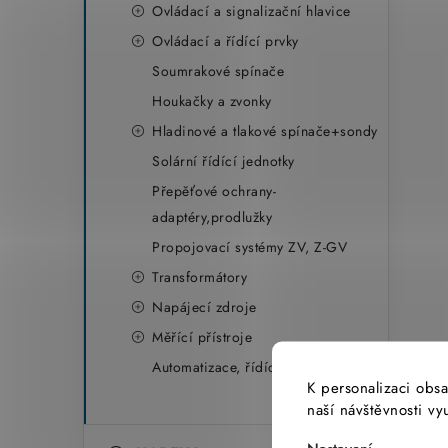
Ovládací a signalizační hlavice
Ovládací a řídící prvky
Soumrakové spínače
Houkačky a zvonky
Hladinové a tlakové spínače+sondy
Solární řídící jednotky
Přepěťové ochrany-
adaptéry,prodlužky
Propojovací systémy ZV, Z-GV
Transformátory
Napájecí zdroje
Měřící přístroje
Automatizace, řídící systémy
K personalizaci obsa
naší návštěvnosti v