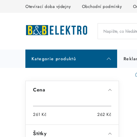
Přejít
Otevírací doba výdejny
Obchodní podmínky
O
na
obsah
Kategorie produktů
Rekla
P
Cena
o
s
261
Kč
262
Kč
t
r
Štítky