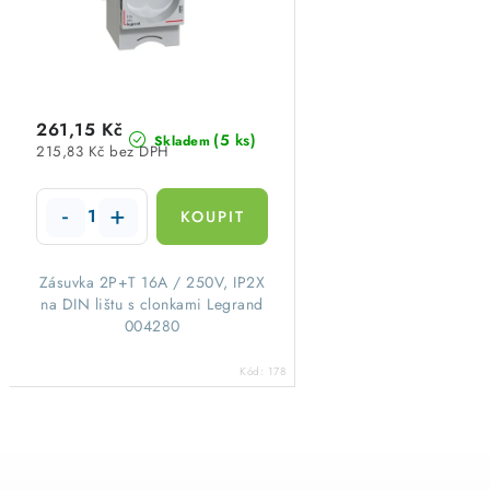
p
r
r
o
o
d
d
261,15 Kč
u
(5 ks)
Skladem
215,83 Kč bez DPH
u
k
k
t
t
ů
Zásuvka 2P+T 16A / 250V, IP2X
ů
na DIN lištu s clonkami Legrand
004280
Kód:
178
O