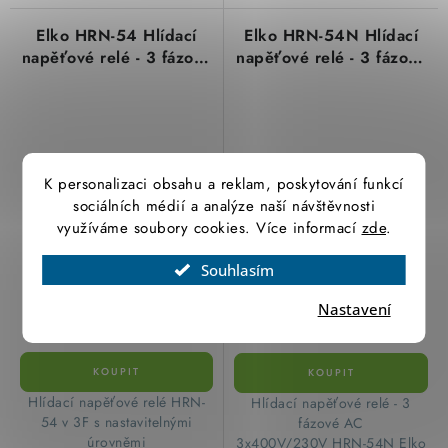
Elko HRN-54 Hlídací
Elko HRN-54N Hlídací
napěťové relé - 3 fázové
napěťové relé - 3 fázové
AC 3x400V
AC 3x400V/230V
K personalizaci obsahu a reklam, poskytování funkcí
sociálních médií a analýze naší návštěvnosti
využíváme soubory cookies. Více informací
zde
.
1 348,46 Kč
1 348,63 Kč
Souhlasím
1 114,43 Kč bez DPH
1 114,57 Kč bez DPH
(22 ks)
(39 ks)
Skladem
Skladem
Nastavení
Hlídací napěťové relé HRN-
Hlídací napěťové relé - 3
54 v 3F s nastavitelnými
fázové AC
úrovněmi
3x400V/230V HRN-54N Elko