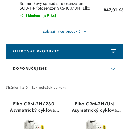
KABELY
Soumrakový spínač s fotosenzorem
SOU-1 + fotosenzor SKS-100/UNI Elko
847,01 Kč
EP
ŽÁROVKY
(59 ks)
Skladem
VENTILÁTORY
Zobrazit více produktů
FOTOVOLTAIKA
FILTROVAT PRODUKTY
OHŘÍVAČE VODY
V
Ř
DOPORUČUJEME
ý
a
CHYTRÁ DOMÁCNOST
p
z
i
e
Stránka
1
z
6
-
127
položek celkem
SVÍTIDLA domovní
s
n
p
í
Elko CRM-2H/230
Elko CRM-2H/UNI
LED osvětlení
Asymetrický cyklovač
Asymetrický cyklovač
r
p
AC 230V
AC/DC 12-240V
o
r
SVÍTIDLA interiérová