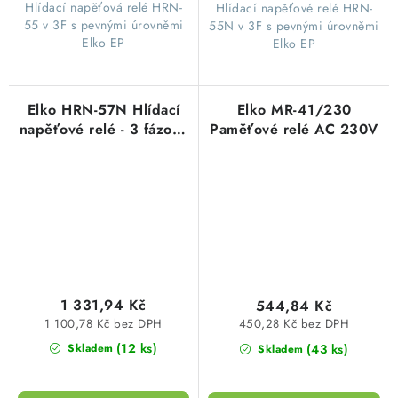
​ Hlídací napěťová relé HRN-
​ Hlídací napěťové relé HRN-
55 v 3F s pevnými úrovněmi
55N v 3F s pevnými úrovněmi
Elko EP
Elko EP
Elko HRN-57N Hlídací
Elko MR-41/230
napěťové relé - 3 fázové
Paměťové relé AC 230V
AC 3x400V/230V
1 331,94 Kč
544,84 Kč
1 100,78 Kč bez DPH
450,28 Kč bez DPH
(12 ks)
(43 ks)
Skladem
Skladem