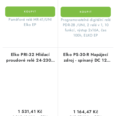
Paměťové relé MR-41/UNI
Programovatelné digitální relé
Elko EP
PDR-2B /UNI, 2 relé v 1, 10
funkcí, výstup 2x16A, čas
100h, ELKO EP
Elko PRI-32 Hlídací
Elko PS-30-R Napájecí
proudové relé 24-230V
zdroj - spínaný DC 12-
AC,24V DC
24V
1 531,41 Kč
1 164,47 Kč