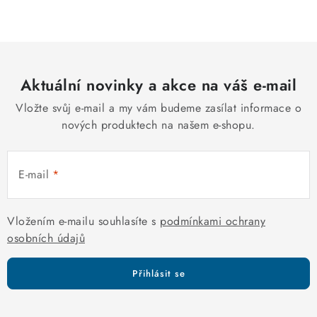
c
á
n
í
k
p
o
r
v
Aktuální novinky a akce na váš e-mail
v
á
k
Vložte svůj e-mail a my vám budeme zasílat informace o
n
y
nových produktech na našem e-shopu.
í
v
ý
E-mail
p
i
s
Vložením e-mailu souhlasíte s
podmínkami ochrany
u
osobních údajů
Přihlásit se