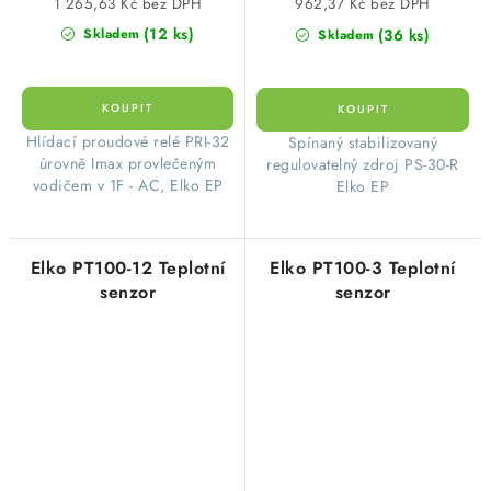
1 265,63 Kč bez DPH
962,37 Kč bez DPH
(12 ks)
(36 ks)
Skladem
Skladem
Hlídací proudové relé PRI-32
Spínaný stabilizovaný
úrovně Imax provlečeným
regulovatelný zdroj PS-30-R
vodičem v 1F - AC, Elko EP
Elko EP
Elko PT100-12 Teplotní
Elko PT100-3 Teplotní
senzor
senzor