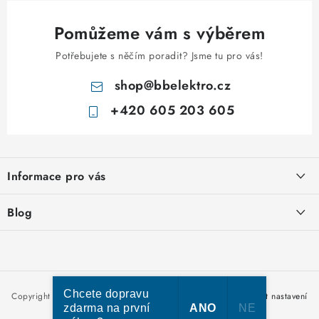
Pomůžeme vám s výběrem
Potřebujete s něčím poradit? Jsme tu pro vás!
shop
@
bbelektro.cz
+420 605 203 605
Z
á
Informace pro vás
p
a
Otevírací doba výdejny
Blog
t
Obchodní podmínky
í
Rozvodnice IKONA od italského výrobce Scame
Ochrana osobních údajů
Nakupujte u nás hned a zaplaťte později – nově přijímáme Skip
Moje objednávka
Pay
Chcete dopravu
Copyright 2026
bbelektro.cz
. Všechna práva vyhrazena.
Upravit nastavení
zdarma na první
ANO
NE
cookies