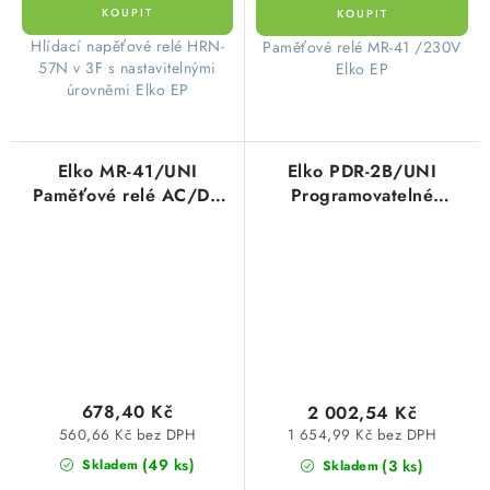
Hlídací napěťové relé HRN-
Paměťové relé MR-41 /230V
57N v 3F s nastavitelnými
Elko EP
úrovněmi Elko EP
Elko MR-41/UNI
Elko PDR-2B/UNI
Paměťové relé AC/DC
Programovatelné
12-240V
digitální relé AC/DC 12-
240V
678,40 Kč
2 002,54 Kč
560,66 Kč bez DPH
1 654,99 Kč bez DPH
(49 ks)
(3 ks)
Skladem
Skladem