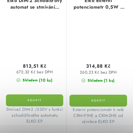
Elko DIM-2 Schodišťový
Elko externí
automat se stmíváním
potenciometr 0,5W k
DIM-2 AC 230V
CRM-2HE, CRM-91HE
813,51 Kč
314,88 Kč
672,32 Kč bez DPH
260,23 Kč bez DPH
(10 ks)
(1 ks)
Skladem
Skladem
​ Stmívač DIM-2 /230V s funkcí
Externí potenciometr k relé
schodišťového automatu
CRM-91HE a CRM-2HE od
ELKO EP
výrobce ELKO EP