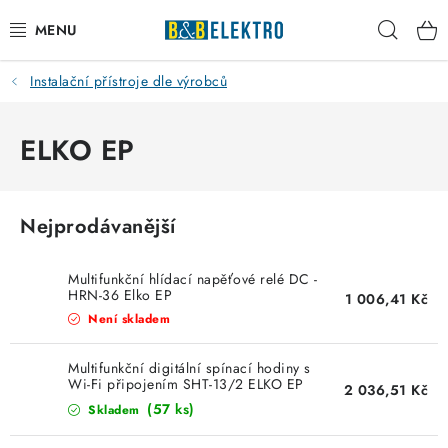
Přejít
Hleda
na
obsah
Instalační přístroje dle výrobců
Reklamace / Vrácení zboží
Blog
ELKO EP
Kontakty
Nejprodávanější
VYTÁPĚNÍ
Multifunkční hlídací napěťové relé DC -
VYPÍNAČE
HRN-36 Elko EP
1 006,41 Kč
Není skladem
ELEKTROMATERIÁL
Multifunkční digitální spínací hodiny s
Wi-Fi připojením SHT-13/2 ELKO EP
2 036,51 Kč
JISTIČE
(57 ks)
Skladem