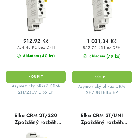
d
o
SVÍTIDLA technická
u
d
k
u
NÁŘADÍ
t
k
ů
t
VÝPRODEJ
912,92 Kč
1 031,84 Kč
ů
754,48 Kč bez DPH
852,76 Kč bez DPH
Položky bez zařazené kategorie dle výrobců
(40 ks)
(79 ks)
Skladem
Skladem
VÁNOCE
Asymetrický blikač CRM-
Asymetrický blikač CRM-
OSVĚTLENÍ
2H/230V Elko EP
2H/UNI Elko EP
Otevírací doba výdejny
Obchodní podmínky
Ochrana osobních údajů
Moje objednávka
Elko CRM-2T/230
Elko CRM-2T/UNI
Zpožděný rozběh
Zpožděný rozběh
hvězda / trojúhelník AC
hvězda / trojúhelník
230V
AC/DC 12-240V