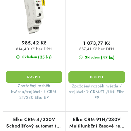
985,42 Kč
1 073,77 Kč
814,40 Kč bez DPH
887,41 Kč bez DPH
(35 ks)
(47 ks)
Skladem
Skladem
Zpožděný rozběh
Zpožděný rozběh hvězda /
hvězda/trojúhelník CRM-
trojúhelník CRM-2T /UNI Elko
2T/230 Elko EP
EP
Elko CRM-4/230V
Elko CRM-91H/230V
Schodišťový automat typ
Multifunkční časové relé