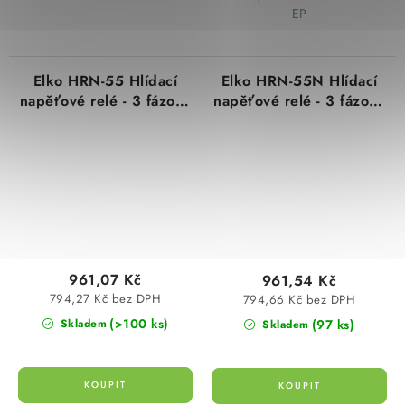
EP
Elko HRN-55 Hlídací
Elko HRN-55N Hlídací
napěťové relé - 3 fázové
napěťové relé - 3 fázové
AC 3x400V
AC 3x400/230V
961,07 Kč
961,54 Kč
794,27 Kč bez DPH
794,66 Kč bez DPH
(>100 ks)
(97 ks)
Skladem
Skladem