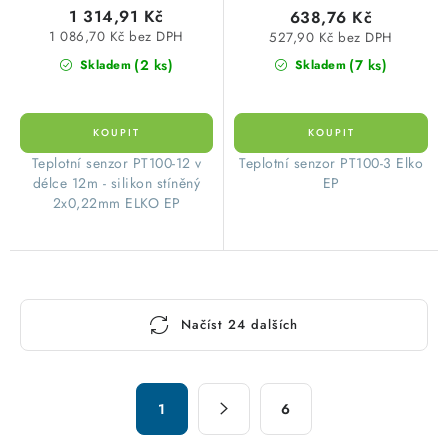
1 314,91 Kč
638,76 Kč
1 086,70 Kč bez DPH
527,90 Kč bez DPH
(2 ks)
(7 ks)
Skladem
Skladem
Teplotní senzor PT100-12 v
Teplotní senzor PT100-3 Elko
délce 12m - silikon stíněný
EP
2x0,22mm ELKO EP
O
Načíst 24 dalších
v
l
á
S
d
1
6
t
a
r