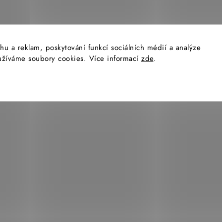
O
v
hu a reklam, poskytování funkcí sociálních médií a analýze
l
yužíváme soubory cookies. Více informací
zde
.
á
d
a
c
í
p
r
v
k
y