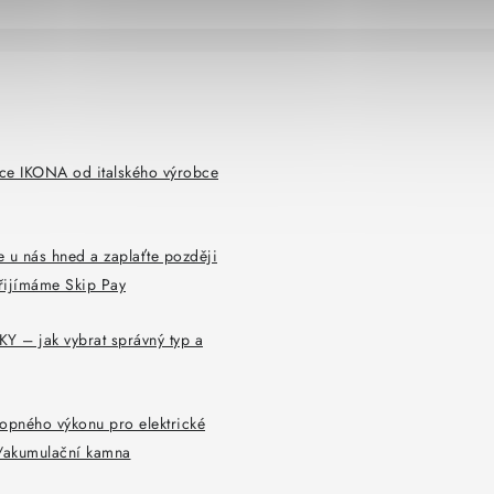
ce IKONA od italského výrobce
 u nás hned a zaplaťte později
řijímáme Skip Pay
Y – jak vybrat správný typ a
opného výkonu pro elektrické
y/akumulační kamna