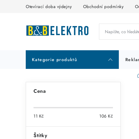
Přejít
Otevírací doba výdejny
Obchodní podmínky
O
na
obsah
Kategorie produktů
Rekla
P
Cena
o
s
11
Kč
106
Kč
t
r
Štítky