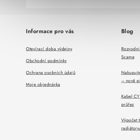
Z
á
Informace pro vás
Blog
p
a
Otevírací doba výdejny
Rozvodni
Scame
t
Obchodní podmínky
í
Ochrana osobních údajů
Nakupujte
– nově p
Moje objednávka
Kabel CYK
průřez
Výpočet t
radiátor