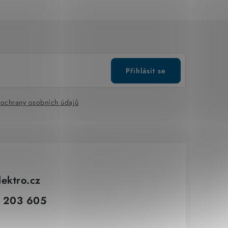
Přihlásit se
ochrany osobních údajů
lektro.cz
 203 605