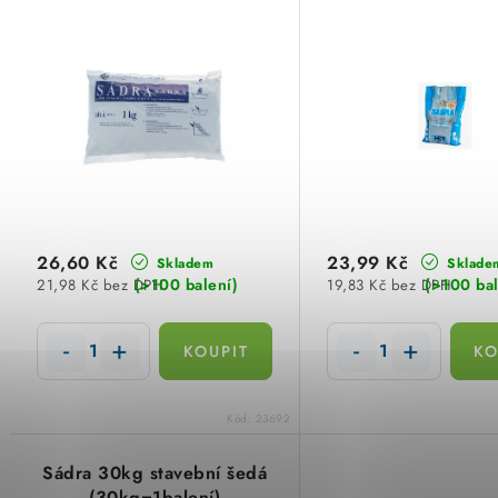
p
n
i
í
s
p
p
r
r
o
o
d
d
26,60 Kč
23,99 Kč
Skladem
Sklade
u
(>100 balení)
(>100 bal
21,98 Kč bez DPH
19,83 Kč bez DPH
u
k
k
t
t
ů
Kód:
23692
ů
Sádra 30kg stavební šedá
(30kg=1balení)