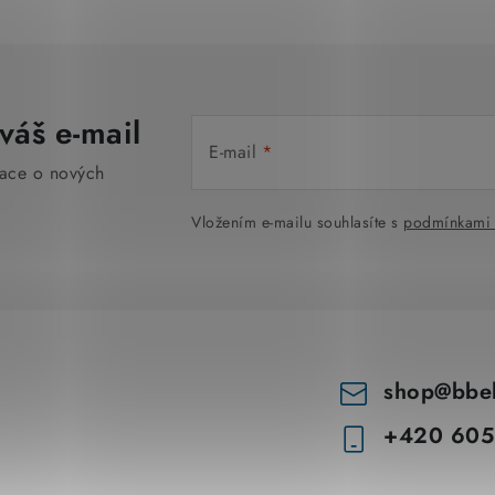
v
ý
p
váš e-mail
i
E-mail
s
mace o nových
u
Vložením e-mailu souhlasíte s
podmínkami 
shop
@
bbe
+420 605