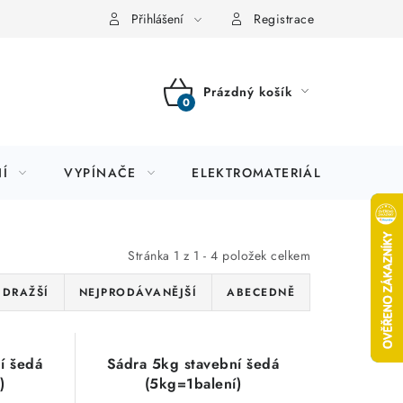
Přihlášení
Registrace
Prázdný košík
NÁKUPNÍ
KOŠÍK
Í
VYPÍNAČE
ELEKTROMATERIÁL
JIS
Stránka
1
z
1
-
4
položek celkem
JDRAŽŠÍ
NEJPRODÁVANĚJŠÍ
ABECEDNĚ
í šedá
Sádra 5kg stavební šedá
)
(5kg=1balení)