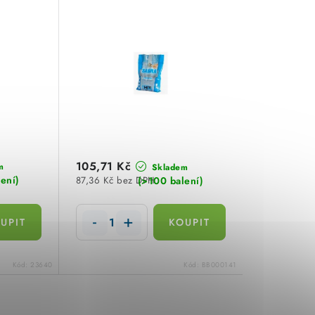
105,71 Kč
m
Skladem
ení)
(>100 balení)
87,36 Kč bez DPH
Kód:
23640
Kód:
BB000141