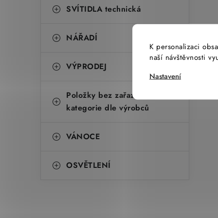
SVÍTIDLA technická
NÁŘADÍ
K personalizaci obsa
naší návštěvnosti v
VÝPRODEJ
Nastavení
Položky bez zařazené
kategorie dle výrobců
VÁNOCE
OSVĚTLENÍ