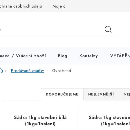
chrana osobních údajů
Moje objednávka
mace / Vrácení zboží
Blog
Kontakty
VYTÁPĚN
Domů
Prodávané značky
Gypstrend
Ř
DOPORUČUJEME
NEJLEVNĚJŠÍ
NE
a
V
z
Sádra 1kg stavební bílá
Sádra 1kg stavebn
ý
e
(1kg=1balení)
(1kg=1balení