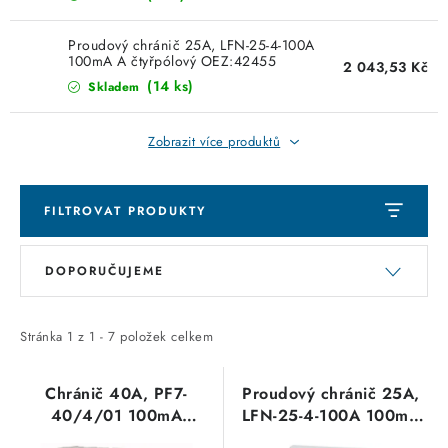
KABELY
Proudový chránič 25A, LFN-25-4-100A
ŽÁROVKY
100mA A čtyřpólový OEZ:42455
2 043,53 Kč
(14 ks)
Skladem
VENTILÁTORY
Zobrazit více produktů
FOTOVOLTAIKA
OHŘÍVAČE VODY
FILTROVAT PRODUKTY
V
Ř
CHYTRÁ DOMÁCNOST
DOPORUČUJEME
ý
a
p
z
SVÍTIDLA domovní
i
e
Stránka
1
z
1
-
7
položek celkem
s
n
LED osvětlení
p
í
Chránič 40A, PF7-
Proudový chránič 25A,
40/4/01 100mA
LFN-25-4-100A 100mA
SVÍTIDLA interiérová
r
p
proudový čtyřpólový
A čtyřpólový