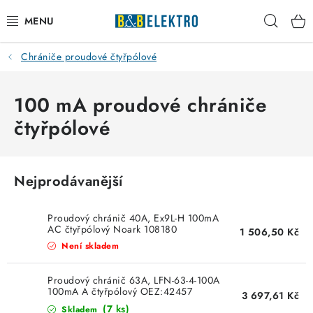
Přejít
Hleda
na
obsah
Chrániče proudové čtyřpólové
Reklamace / Vrácení zboží
Blog
100 mA proudové chrániče
čtyřpólové
Kontakty
VYTÁPĚNÍ
Nejprodávanější
VYPÍNAČE
Proudový chránič 40A, Ex9L-H 100mA
AC čtyřpólový Noark 108180
1 506,50 Kč
ELEKTROMATERIÁL
Není skladem
JISTIČE
Proudový chránič 63A, LFN-63-4-100A
100mA A čtyřpólový OEZ:42457
3 697,61 Kč
(7 ks)
Skladem