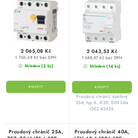
o
r
Eaton
OEZ:42455
SVÍTIDLA technická
d
o
u
d
NÁŘADÍ
k
u
t
k
VÝPRODEJ
ů
t
2 065,08 Kč
2 043,53 Kč
ů
Položky bez zařazené kategorie dle výrobců
1 706,68 Kč bez DPH
1 688,87 Kč bez DPH
(2 ks)
(14 ks)
Skladem
Skladem
VÁNOCE
OSVĚTLENÍ
​Proudový chránič 4pólový
25A, typ A, IP20, DIN lišta
Otevírací doba výdejny
Obchodní podmínky
OEZ:42455
Ochrana osobních údajů
Moje objednávka
Proudový chránič 25A,
Proudový chránič 40A,