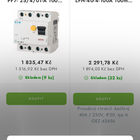
PF7- 25/4/01-A 100mA
LFN-40-4-100A 100mA
A čtyřpólový Eaton
A čtyřpólový
263609
OEZ:42456
1 835,47 Kč
2 291,78 Kč
1 516,92 Kč bez DPH
1 894,03 Kč bez DPH
(9 ks)
(32 ks)
Skladem
Skladem
​Proudový chránič 4pólový
40A / 230V, IP20, typ A
OEZ:42456