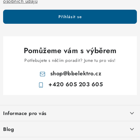
v
osobních údajů
ý
p
Přihlásit se
i
s
u
Pomůžeme vám s výběrem
Potřebujete s něčím poradit? Jsme tu pro vás!
shop
@
bbelektro.cz
+420 605 203 605
Z
á
Informace pro vás
p
a
Otevírací doba výdejny
Blog
t
Obchodní podmínky