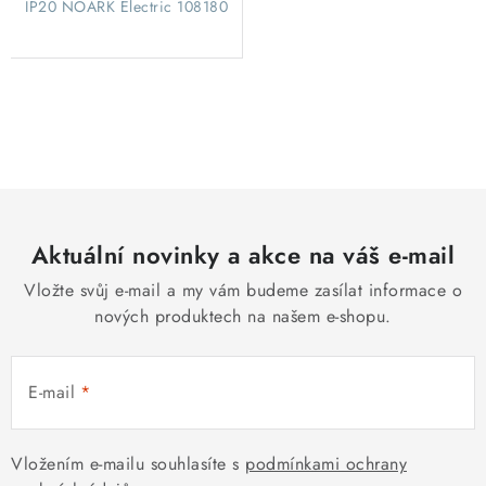
IP20 NOARK Electric 108180
O
v
l
á
d
Aktuální novinky a akce na váš e-mail
a
c
Vložte svůj e-mail a my vám budeme zasílat informace o
í
nových produktech na našem e-shopu.
p
r
E-mail
v
k
y
Vložením e-mailu souhlasíte s
podmínkami ochrany