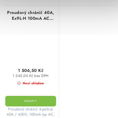
Proudový chránič 40A,
Ex9L-H 100mA AC
čtyřpólový Noark
108180
1 506,50 Kč
1 245,04 Kč bez DPH
Není skladem
​Proudový chránič 4-pólový
40A / 400V, 100mA typ AC,