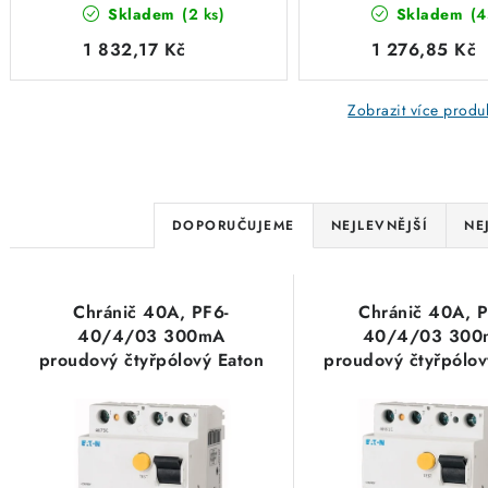
Skladem
(2 ks)
Skladem
(4
112938
112935
1 832,17 Kč
1 276,85 Kč
Zobrazit více produ
Ř
DOPORUČUJEME
NEJLEVNĚJŠÍ
NE
a
V
z
Chránič 40A, PF6-
Chránič 40A, P
ý
e
40/4/03 300mA
40/4/03 300
proudový čtyřpólový Eaton
proudový čtyřpólov
p
n
286510
263588
i
í
s
p