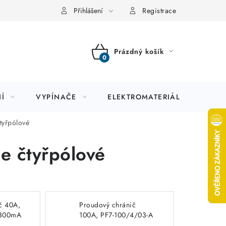
Přihlášení
Registrace
Prázdný košík
NÁKUPNÍ
KOŠÍK
Í
VYPÍNAČE
ELEKTROMATERIÁL
JIS
tyřpólové
e čtyřpólové
č 40A,
Proudový chránič
 300mA
100A, PF7-100/4/03-A
on
300mA A čtyřpólový