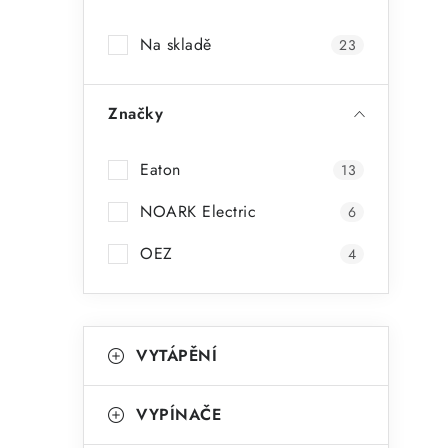
a
Na skladě
23
n
n
Značky
í
p
Eaton
13
a
NOARK Electric
6
n
OEZ
4
e
l
K
Přeskočit
VYTÁPĚNÍ
kategorie
a
t
VYPÍNAČE
e