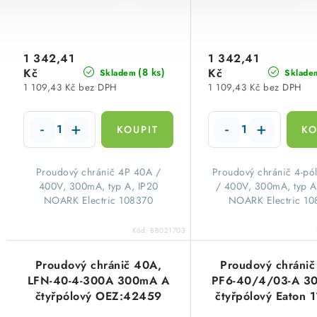
1 342,41
1 342,41
Kč
Kč
(8 ks)
Skladem
Sklade
1 109,43 Kč bez DPH
1 109,43 Kč bez DPH
​Proudový chránič 4P 40A /
​Proudový chránič 4-pó
400V, 300mA, typ A, IP20
/ 400V, 300mA, typ A
NOARK Electric 108370
NOARK Electric 1
Kód:
BB021703
Proudový chránič 40A,
Proudový chránič
LFN-40-4-300A 300mA A
PF6-40/4/03-A 3
čtyřpólový OEZ:42459
čtyřpólový Eaton 