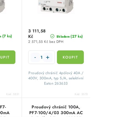
3 111,58
(7 ks)
Kč
(27 ks)
m
Skladem
2 571,55 Kč bez DPH
​Proudový chránič 4pólový 40A /
400V, 300mA, typ S/A, selektivní
Eaton 263633
Kód:
5551
Kód:
5570
F7-
Proudový chránič 100A,
00mA
PF7-100/4/03 300mA AC