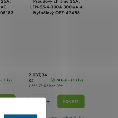
 25A,
Proudový chránič 25A,
 AC
LFN-25-4-300A 300mA A
108183
čtyřpólový OEZ:42458
2 037,34
(1 ks)
Kč
(13 ks)
m
Skladem
1 683,75 Kč bez DPH
lový 25A
​Proudový chránič 4pólový 25A /