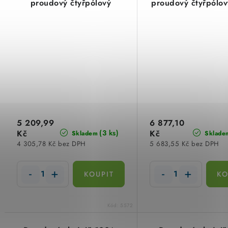
proudový čtyřpólový
proudový čtyřpólov
charakteristika S/A Eaton
5 209,99
6 877,10
Kč
Kč
(3 ks)
Skladem
Sklade
4 305,78 Kč bez DPH
5 683,55 Kč bez DPH
Kód:
5572