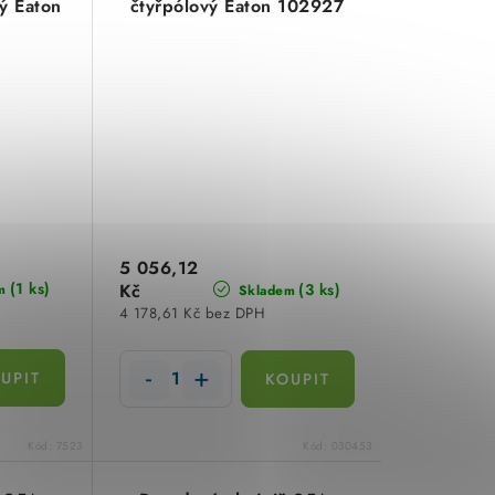
ý Eaton
čtyřpólový Eaton 102927
5 056,12
(1 ks)
Kč
(3 ks)
m
Skladem
4 178,61 Kč bez DPH
Kód:
7523
Kód:
030453