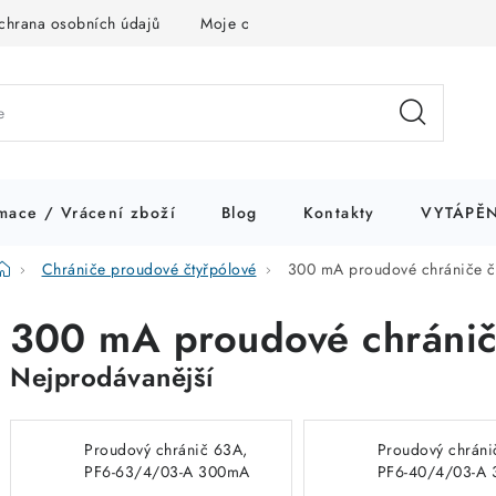
chrana osobních údajů
Moje objednávka
mace / Vrácení zboží
Blog
Kontakty
VYTÁPĚN
Domů
Chrániče proudové čtyřpólové
300 mA proudové chrániče č
300 mA proudové chránič
Nejprodávanější
Proudový chránič 63A,
Proudový chráni
PF6-63/4/03-A 300mA
PF6-40/4/03-A
A čtyřpólový Eaton
A čtyřpólový Eat