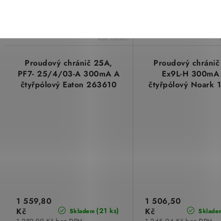
/ 400V, Idn 0,3A, typ A, IP20
/ 400V, 300mA, typ A
Eaton 102931
NOARK Electric 10
Kód:
030457
Proudový chránič 25A,
Proudový chránič
PF7- 25/4/03-A 300mA A
Ex9L-H 300mA
čtyřpólový Eaton 263610
čtyřpólový Noark 
1 559,80
1 506,50
Kč
Kč
(21 ks)
Skladem
Sklade