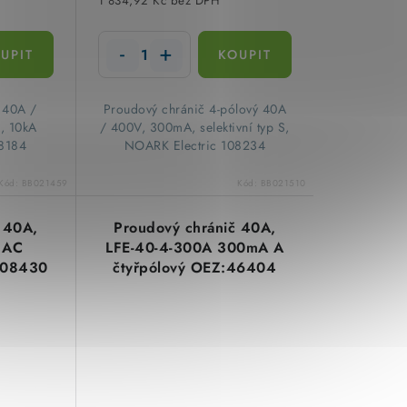
1 834,92 Kč bez DPH
P 40A /
​Proudový chránič 4-pólový 40A
, 10kA
/ 400V, 300mA, selektivní typ S,
8184
NOARK Electric 108234
Kód:
BB021459
Kód:
BB021510
 40A,
Proudový chránič 40A,
 AC
LFE-40-4-300A 300mA A
 108430
čtyřpólový OEZ:46404