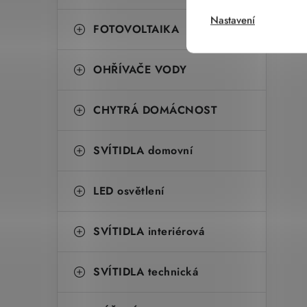
Nastavení
FOTOVOLTAIKA
OHŘÍVAČE VODY
CHYTRÁ DOMÁCNOST
SVÍTIDLA domovní
LED osvětlení
SVÍTIDLA interiérová
SVÍTIDLA technická