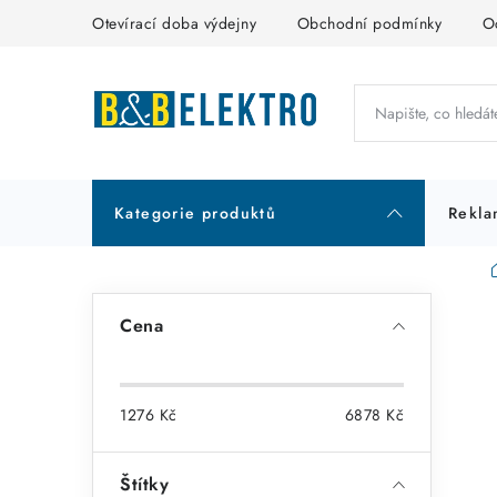
Přejít
Otevírací doba výdejny
Obchodní podmínky
O
na
obsah
Kategorie produktů
Rekla
P
Cena
o
s
1276
Kč
6878
Kč
t
r
Štítky