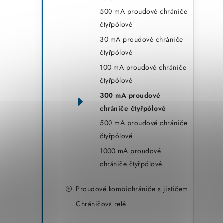
500 mA proudové chrániče
čtyřpólové
30 mA proudové chrániče
čtyřpólové
100 mA proudové chrániče
čtyřpólové
300 mA proudové
chrániče čtyřpólové
500 mA proudové chrániče
čtyřpólové
1000 mA proudové
chrániče čtyřpólové
Proudové kombichrániče s jističem
Chráničová relé