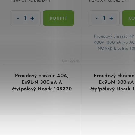
1 289,09 Kč bez DPH
1 245,04 Kč bez DPH
​Proudový chránič 4
400V, 300mA typ AC
NOARK Electric 10
Kód:
20318
Proudový chránič 40A,
Proudový chránič
Ex9L-N 300mA A
Ex9L-N 300mA
čtyřpólový Noark 108370
čtyřpólový Noark