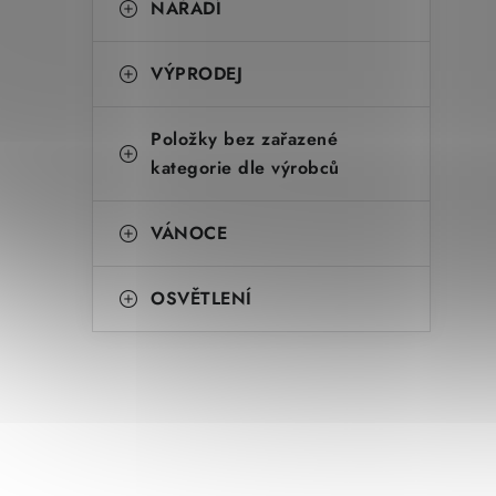
NÁŘADÍ
VÝPRODEJ
Položky bez zařazené
kategorie dle výrobců
VÁNOCE
OSVĚTLENÍ