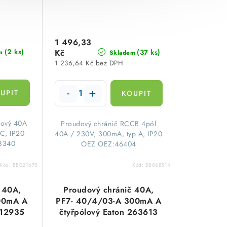
1 496,33
(2 ks)
Kč
(37 ks)
m
Skladem
1 236,64 Kč bez DPH
lový 40A
​Proudový chránič RCCB 4pól
C, IP20
40A / 230V, 300mA, typ A, IP20
08340
OEZ OEZ:46404
Kód:
BB021675
Kód:
BB068514
 40A,
Proudový chránič 40A,
00mA A
PF7- 40/4/03-A 300mA A
112935
čtyřpólový Eaton 263613