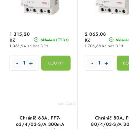
p
r
r
o
o
d
d
1 315,20
2 065,08
u
Kč
Kč
(11 ks)
Skladem
Sklade
u
1 086,94 Kč bez DPH
1 706,68 Kč bez DPH
k
k
t
t
ů
ů
Kód:
034839
Chránič 63A, PF7-
Chránič 80A, P
63/4/03-S/A 300mA
80/4/03-S/A 3