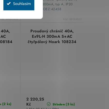
Souhlasím
C, IP20
230V, 300mA, typ A, IP20
8183
OEZ:42458
Kód:
BB021455
Kód:
BB068565
 40A,
Proudový chránič 40A,
 AC
Ex9L-H 300mA S+AC
108184
čtyřpólový Noark 108234
2 220,25
(2 ks)
Kč
(3 ks)
m
Skladem