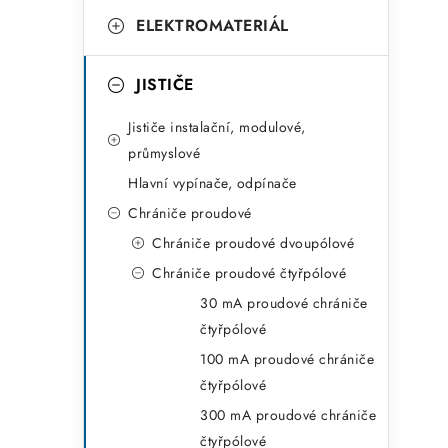
g
ELEKTROMATERIÁL
o
r
JISTIČE
i
Jističe instalační, modulové,
e
průmyslové
Hlavní vypínače, odpínače
Chrániče proudové
Chrániče proudové dvoupólové
Chrániče proudové čtyřpólové
30 mA proudové chrániče
čtyřpólové
100 mA proudové chrániče
čtyřpólové
300 mA proudové chrániče
čtyřpólové