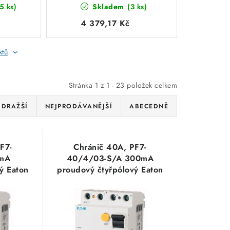
5 ks)
Skladem
(3 ks)
Eaton 102931
4 379,17 Kč
ktů
Stránka
1
z
1
-
23
položek celkem
JDRAŽŠÍ
NEJPRODÁVANĚJŠÍ
ABECEDNĚ
F7-
Chránič 40A, PF7-
mA
40/4/03-S/A 300mA
ý Eaton
proudový čtyřpólový Eaton
263633