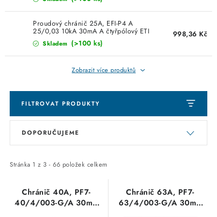
KABELY
Proudový chránič 25A, EFI-P4 A
ŽÁROVKY
25/0,03 10kA 30mA A čtyřpólový ETI
998,36 Kč
002061511
(>100 ks)
Skladem
VENTILÁTORY
Zobrazit více produktů
FOTOVOLTAIKA
OHŘÍVAČE VODY
FILTROVAT PRODUKTY
V
Ř
CHYTRÁ DOMÁCNOST
DOPORUČUJEME
ý
a
p
z
SVÍTIDLA domovní
i
e
Stránka
1
z
3
-
66
položek celkem
LED osvětlení
s
n
p
í
Chránič 40A, PF7-
Chránič 63A, PF7-
SVÍTIDLA interiérová
40/4/003-G/A 30mA
63/4/003-G/A 30mA
r
p
proudový čtyřpólový
proudový čtyřpólový