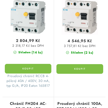
o
r
Eaton 165817
Eaton 263626
SVÍTIDLA technická
d
o
u
d
NÁŘADÍ
k
u
t
k
VÝPRODEJ
ů
t
2 804,99 Kč
4 546,95 Kč
ů
Položky bez zařazené kategorie dle výrobců
2 318,17 Kč bez DPH
3 757,81 Kč bez DPH
(14 ks)
(2 ks)
Skladem
Skladem
VÁNOCE
OSVĚTLENÍ
​Proudový chránič RCCB 4-
pólový 40A / 400V, 30 mA,
Otevírací doba výdejny
Obchodní podmínky
typ G/A, IP20 Eaton 165817
Ochrana osobních údajů
Moje objednávka
Chránič FH204 AC-
Proudový chránič 100A,