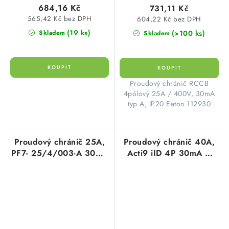
684,16 Kč
731,11 Kč
565,42 Kč bez DPH
604,22 Kč bez DPH
(19 ks)
(>100 ks)
Skladem
Skladem
​Proudový chránič RCCB
4pólový 25A / 400V, 30mA
typ A, IP20 Eaton 112930
Proudový chránič 25A,
Proudový chránič 40A,
PF7- 25/4/003-A 30mA
Acti9 iID 4P 30mA A
A čtyřpólový Eaton
čtyřpólový Schneider
263608
Electric A9Z21440