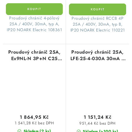
​Proudový chránič 4-pólový
​Proudový chránič RCCB 4P
25A / 400V, 30mA, typ A,
25A / 400V, 30mA, typ B,
IP20 NOARK Electric 108361
IP20 NOARK Electric 110221
Proudový chránič 25A,
Proudový chránič 25A,
Ex9NL-N 3P+N C25
LFE-25-4-030A 30mA A
30mA AC EU čtyřpólový
čtyřpólový OEZ:46399
Noark 111516
1 864,95 Kč
1 151,24 Kč
1 541,28 Kč bez DPH
951,44 Kč bez DPH
(2 ks)
(>100 ks)
Skladem
Skladem