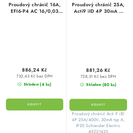
Proudový chránič 16A,
Proudový chránič 25A,
EFI6-P4 AC 16/0,03
Acti9 iID 4P 30mA A
6kA 30mA AC
čtyřpólový Schneider
čtyřpólový ETI
Electric A9Z21425
002061650
886,24 Kč
881,26 Kč
732,43 Kč bez DPH
728,31 Kč bez DPH
(4 ks)
(80 ks)
Skladem
Skladem
​Proudový chránič Acti 9 iID
4P 25A/400V, 30mA typ A,
IP20 Schneider Electric
A9Z21425