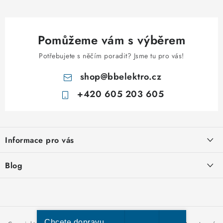
Pomůžeme vám s výběrem
Potřebujete s něčím poradit? Jsme tu pro vás!
shop
@
bbelektro.cz
+420 605 203 605
Z
á
Informace pro vás
p
a
Otevírací doba výdejny
Blog
t
Obchodní podmínky
í
Rozvodnice IKONA od italského výrobce Scame
Ochrana osobních údajů
Nakupujte u nás hned a zaplaťte později – nově přijímáme Skip
Moje objednávka
Pay
Chcete dopravu