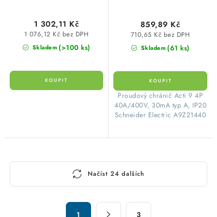
1 302,11 Kč
859,89 Kč
1 076,12 Kč bez DPH
710,65 Kč bez DPH
(>100 ks)
(61 ks)
Skladem
Skladem
​Proudový chránič Acti 9 4P
40A/400V, 30mA typ A, IP20
Schneider Electric A9Z21440
O
Načíst 24 dalších
v
l
á
S
1
3