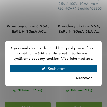
25A / 400V, 30mA, typ A,
IP20 NOARK Electric 108205
Proudový chránič 25A,
Proudový chránič 25A,
Ex9L-H 30mA AC
Ex9L-N 30mA 6kA AC
čtyřpólový Noark
čtyřpólový Noark
108175
108331
K personalizaci obsahu a reklam, poskytování funkcí
sociálních médií a analýze naší návštěvnosti
využíváme soubory cookies. Více informací
zde
.
Souhlasím
Nastavení
1 019,23 Kč
752,47 Kč
842,34 Kč bez DPH
621,88 Kč bez DPH
(41 ks)
(3 ks)
Skladem
Skladem