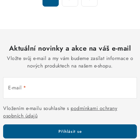
d
t
a
r
c
á
n
í
k
p
o
r
v
Aktuální novinky a akce na váš e-mail
v
á
k
Vložte svůj e-mail a my vám budeme zasílat informace o
n
y
nových produktech na našem e-shopu.
í
v
ý
E-mail
p
i
s
Vložením e-mailu souhlasíte s
podmínkami ochrany
u
osobních údajů
Přihlásit se