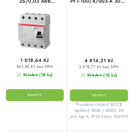
25/0,03 ABB
PF7-100/4/003-A 30mA
2CSF204002R1250
A čtyřpólový Eaton
102929
1 018,64 Kč
4 814,31 Kč
841,85 Kč bez DPH
3 978,77 Kč bez DPH
(18 ks)
(15 ks)
Skladem
Skladem
​Proudový chránič RCCB
4pólový 100A / 400V, 30
mA, typ A, IP20 Eaton 102929