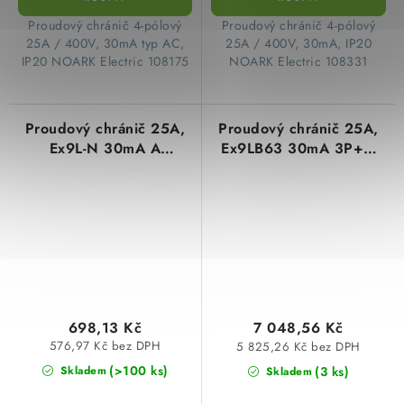
​Proudový chránič 4-pólový
​Proudový chránič 4-pólový
25A / 400V, 30mA typ AC,
25A / 400V, 30mA, IP20
IP20 NOARK Electric 108175
NOARK Electric 108331
Proudový chránič 25A,
Proudový chránič 25A,
Ex9L-N 30mA A
Ex9LB63 30mA 3P+N
čtyřpólový Noark
čtyřpólový Noark
108361
110221
698,13 Kč
7 048,56 Kč
576,97 Kč bez DPH
5 825,26 Kč bez DPH
(>100 ks)
(3 ks)
Skladem
Skladem