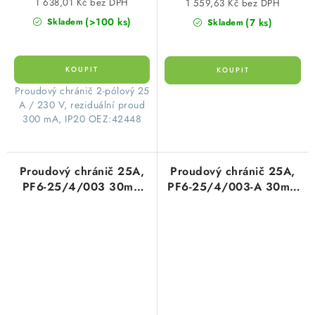
1 638,01 Kč bez DPH
1 559,63 Kč bez DPH
(>100 ks)
(7 ks)
Skladem
Skladem
​Proudový chránič 2-pólový 25
A / 230 V, reziduální proud
300 mA, IP20 OEZ:42448
Proudový chránič 25A,
Proudový chránič 25A,
PF6-25/4/003 30mA
PF6-25/4/003-A 30mA
AC čtyřpólový Eaton
A čtyřpólový Eaton
286504
112930