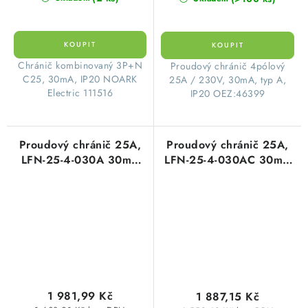
​Chránič kombinovaný 3P+N
​Proudový chránič 4pólový
C25, 30mA, IP20 NOARK
25A / 230V, 30mA, typ A,
Electric 111516
IP20 OEZ:46399
Proudový chránič 25A,
Proudový chránič 25A,
LFN-25-4-030A 30mA
LFN-25-4-030AC 30mA
AC čtyřpólový
AC čtyřpólový
OEZ:42451
OEZ:42418
1 981,99 Kč
1 887,15 Kč