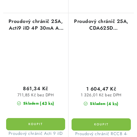
Proudový chránič 25A,
Proudový chránič 25A,
Acti9 iID 4P 30mA AC
CDA625D
čtyřpólový Schneider
25A/4/0,03A 30mA A
Electric A9Z11425
10kA čtyřpólový 10kA
Hager CDA625D
861,34 Kč
1 604,47 Kč
711,85 Kč bez DPH
1 326,01 Kč bez DPH
(43 ks)
(4 ks)
Skladem
Skladem
​Proudový chránič Acti 9 iID
​Proudový chránič RCCB 4-