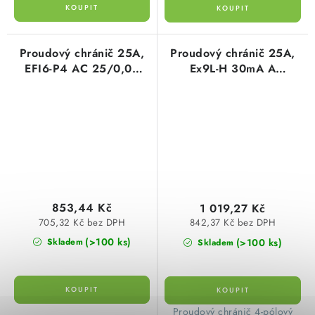
Proudový chránič 25A,
Proudový chránič 25A,
EFI6-P4 AC 25/0,03
Ex9L-H 30mA A
6kA 30mA AC
čtyřpólový Noark
čtyřpólový ETI
108205
002061651
853,44 Kč
1 019,27 Kč
705,32 Kč bez DPH
842,37 Kč bez DPH
(>100 ks)
(>100 ks)
Skladem
Skladem
​Proudový chránič 4-pólový