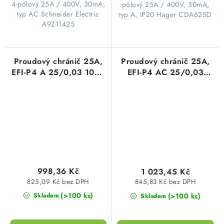
4-pólový 25A / 400V, 30mA,
pólový 25A / 400V, 30mA,
typ AC Schneider Electric
typ A, IP20 Hager CDA625D
A9Z11425
Proudový chránič 25A,
Proudový chránič 25A,
EFI-P4 A 25/0,03 10kA
EFI-P4 AC 25/0,03
30mA A čtyřpólový ETI
10kA 30mA AC
002061511
čtyřpólový ETI
002061611
998,36 Kč
1 023,45 Kč
825,09 Kč bez DPH
845,83 Kč bez DPH
(>100 ks)
(>100 ks)
Skladem
Skladem