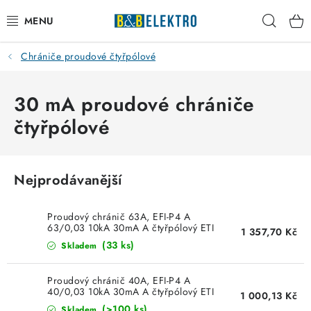
Přejít
Hleda
na
obsah
Chrániče proudové čtyřpólové
Reklamace / Vrácení zboží
Blog
30 mA proudové chrániče
čtyřpólové
Kontakty
VYTÁPĚNÍ
Nejprodávanější
VYPÍNAČE
Proudový chránič 63A, EFI-P4 A
63/0,03 10kA 30mA A čtyřpólový ETI
1 357,70 Kč
002061513
ELEKTROMATERIÁL
(33 ks)
Skladem
JISTIČE
Proudový chránič 40A, EFI-P4 A
40/0,03 10kA 30mA A čtyřpólový ETI
1 000,13 Kč
002061512
(>100 ks)
Skladem