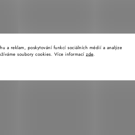
i
s
u
hu a reklam, poskytování funkcí sociálních médií a analýze
yužíváme soubory cookies. Více informací
zde
.