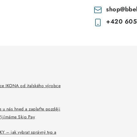
shop
@
bbe
+420 605
ce IKONA od italského výrobce
 u nás hned a zaplaťte později
řijímáme Skip Pay
Y – jak vybrat správný typ a