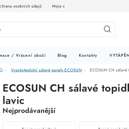
chrana osobních údajů
Moje objednávka
mace / Vrácení zboží
Blog
Kontakty
VYTÁPĚN
Domů
Vysokoteplotní sálavé panely ECOSUN
ECOSUN CH sálavé to
ECOSUN CH sálavé topidl
lavic
Nejprodávanější