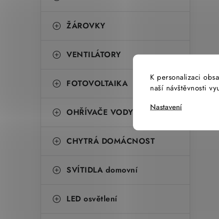
ŽÁROVKY
VENTILÁTORY
K personalizaci obsa
FOTOVOLTAIKA
naší návštěvnosti v
Nastavení
OHŘÍVAČE VODY
CHYTRÁ DOMÁCNOST
SVÍTIDLA domovní
LED osvětlení