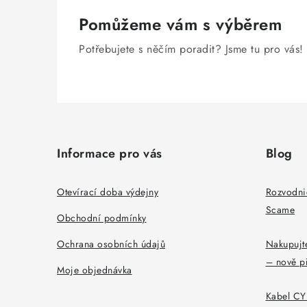
Pomůžeme vám s výběrem
Potřebujete s něčím poradit? Jsme tu pro vás!
Z
á
Informace pro vás
Blog
p
a
Otevírací doba výdejny
Rozvodni
Scame
t
Obchodní podmínky
í
Ochrana osobních údajů
Nakupujte
– nově p
Moje objednávka
Kabel CYK