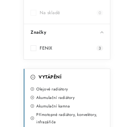
a
Na skladě
0
n
n
Značky
í
p
FENIX
3
a
n
K
Přeskočit
VYTÁPĚNÍ
kategorie
e
a
t
Olejové radiátory
l
Akumulační radiátory
e
Akumulační kamna
g
Přímotopné radiátory, konvektory,
o
infrazářiče