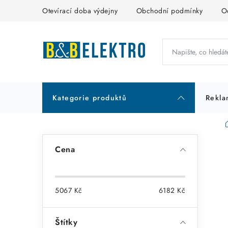
Přejít
Otevírací doba výdejny
Obchodní podmínky
O
na
obsah
Kategorie produktů
Rekla
P
Cena
o
s
5067
Kč
6182
Kč
t
r
Štítky