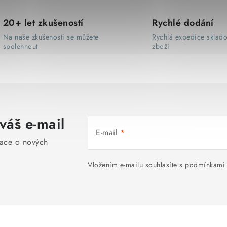
20+ let zkušeností
Rychlé dodání
Na naše zkušenosti se můžete
Rychlá expedice sklad
spolehnout
zboží
váš e-mail
E-mail
mace o nových
Vložením e-mailu souhlasíte s
podmínkami 