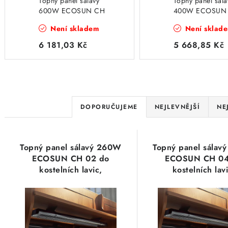
Topný panel sálavý
Topný panel sála
600W ECOSUN CH
400W ECOSUN
06 do kostelních lavic,
04 do kostelních 
Není skladem
Není sklad
vysokoteplotní,
vysokoteplotní,
ochranná mříž
ochranná mříž
6 181,03 Kč
5 668,85 Kč
Ř
DOPORUČUJEME
NEJLEVNĚJŠÍ
NE
a
V
z
Topný panel sálavý 260W
Topný panel sála
ý
e
ECOSUN CH 02 do
ECOSUN CH 04
kostelních lavic,
kostelních lavi
p
n
vysokoteplotní, ochranná
vysokoteplotní, o
i
mříž
mříž
í
s
p