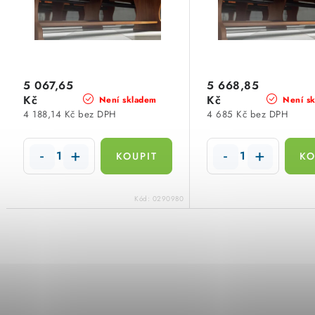
p
r
r
o
o
d
d
5 067,65
5 668,85
u
Kč
Kč
Není skladem
Není s
u
4 188,14 Kč bez DPH
4 685 Kč bez DPH
k
k
t
t
ů
ů
Kód:
0290980
O
v
l