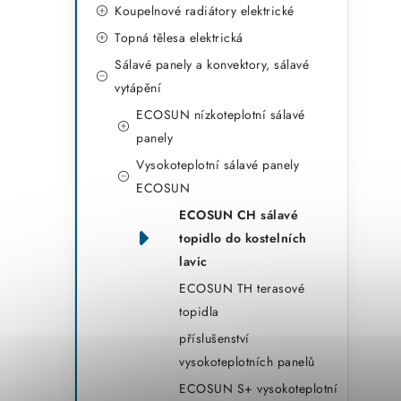
r
Koupelnové radiátory elektrické
i
Topná tělesa elektrická
e
Sálavé panely a konvektory, sálavé
vytápění
ECOSUN nízkoteplotní sálavé
panely
Vysokoteplotní sálavé panely
ECOSUN
ECOSUN CH sálavé
topidlo do kostelních
lavic
ECOSUN TH terasové
topidla
příslušenství
vysokoteplotních panelů
ECOSUN S+ vysokoteplotní