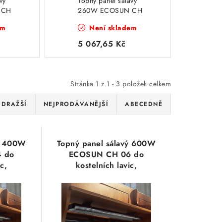
vý
Topný panel sálavý
 CH
260W ECOSUN CH
lavic,
02 do kostelních lavic,
em
Není skladem
vysokoteplotní,
ochranná mříž
5 067,65 Kč
Stránka
1
z
1
-
3
položek celkem
JDRAŽŠÍ
NEJPRODÁVANĚJŠÍ
ABECEDNĚ
vý 400W
Topný panel sálavý 600W
 do
ECOSUN CH 06 do
c,
kostelních lavic,
chranná
vysokoteplotní, ochranná
mříž