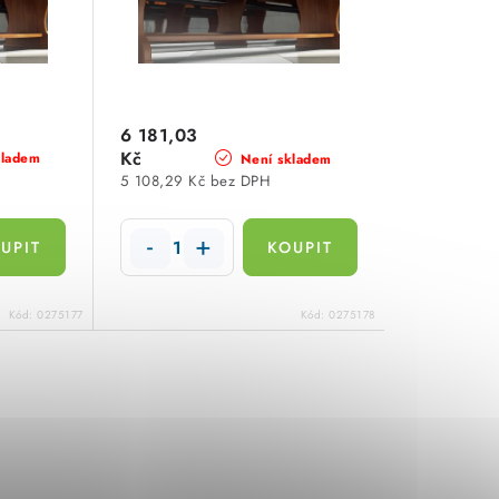
6 181,03
Kč
kladem
Není skladem
5 108,29 Kč bez DPH
Kód:
0275177
Kód:
0275178