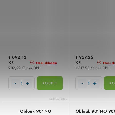
1 092,13
1 957,25
Kč
Kč
Není skladem
Není s
902,59 Kč bez DPH
1 617,56 Kč bez DPH
Kód:
0215286
Oblouk 90° NO
Oblouk 90° NO 9