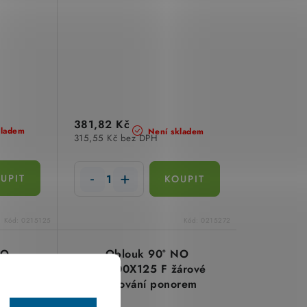
381,82 Kč
kladem
Není skladem
315,55 Kč bez DPH
Kód:
0215125
Kód:
0215272
NO
Oblouk 90° NO
rové
90X100X125 F žárové
rem
zinkování ponorem