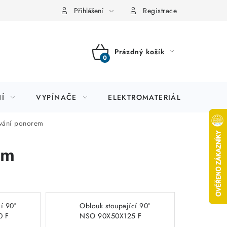
Přihlášení
Registrace
Prázdný košík
NÁKUPNÍ
KOŠÍK
Í
VYPÍNAČE
ELEKTROMATERIÁL
JIS
ování ponorem
em
í 90°
Oblouk stoupající 90°
0 F
NSO 90X50X125 F
žárové zinkování