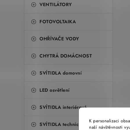
VENTILÁTORY
FOTOVOLTAIKA
OHŘÍVAČE VODY
CHYTRÁ DOMÁCNOST
SVÍTIDLA domovní
LED osvětlení
SVÍTIDLA interiérová
K personalizaci obsa
SVÍTIDLA technická
naší návštěvnosti v