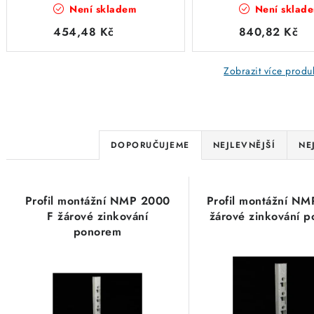
Není skladem
Není sklad
ponorem
454,48 Kč
840,82 Kč
Zobrazit více produ
Ř
DOPORUČUJEME
NEJLEVNĚJŠÍ
NE
a
V
z
Profil montážní NMP 2000
Profil montážní NM
ý
e
F žárové zinkování
žárové zinkování 
ponorem
p
n
i
í
s
p