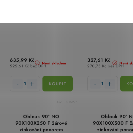
635,99 Kč
327,61 Kč
Není skladem
Není s
525,61 Kč bez DPH
270,75 Kč bez DPH
Kód:
0215275
Oblouk 90° NO
Oblouk 90° 
90X100X250 F žárové
90X100X500 F ž
zinkování ponorem
zinkování pono