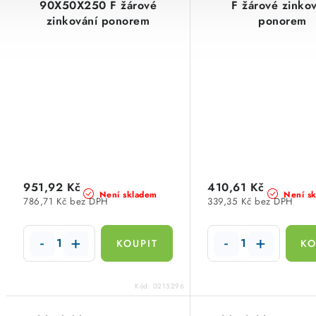
90X50X250 F žárové
F žárové zinko
zinkování ponorem
ponorem
951,92 Kč
410,61 Kč
Není skladem
Není s
786,71 Kč bez DPH
339,35 Kč bez DPH
Kód:
0215296