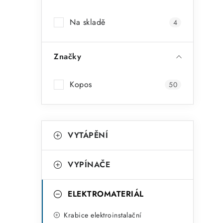
a
Na skladě
4
n
n
Značky
í
p
Kopos
50
a
n
K
Přeskočit
VYTÁPĚNÍ
kategorie
e
a
t
l
VYPÍNAČE
e
g
ELEKTROMATERIÁL
o
Krabice elektroinstalační