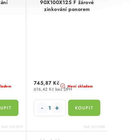
vání
90X100X125 F žárové
zinkování ponorem
745,87 Kč
kladem
Není skladem
616,42 Kč bez DPH
Kód:
0215299
Kód:
0215082