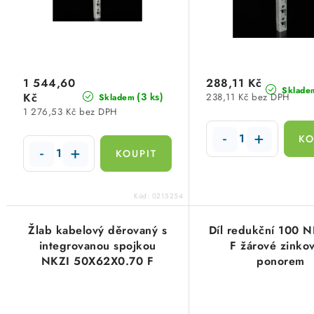
p
r
r
o
o
d
d
1 544,60
288,11 Kč
u
Sklade
Kč
(3 ks)
238,11 Kč bez DPH
Skladem
u
1 276,53 Kč bez DPH
k
k
t
t
ů
ů
Kód:
0215254
Žlab kabelový děrovaný s
Díl redukční 100 
integrovanou spojkou
F žárové zinko
NKZI 50X62X0.70 F
ponorem