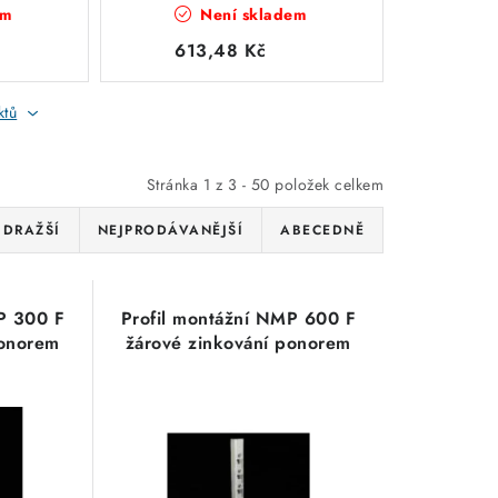
em
Není skladem
ponorem
613,48 Kč
ktů
Stránka
1
z
3
-
50
položek celkem
JDRAŽŠÍ
NEJPRODÁVANĚJŠÍ
ABECEDNĚ
P 300 F
Profil montážní NMP 600 F
ponorem
žárové zinkování ponorem