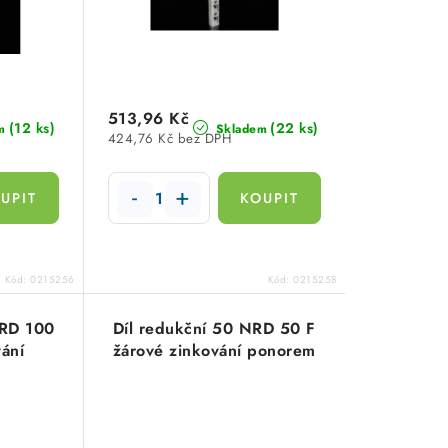
513,96 Kč
(12 ks)
(22 ks)
m
Skladem
424,76 Kč bez DPH
Kód:
0215256
Kód:
0215258
NRD 100
Díl redukční 50 NRD 50 F
vání
žárové zinkování ponorem