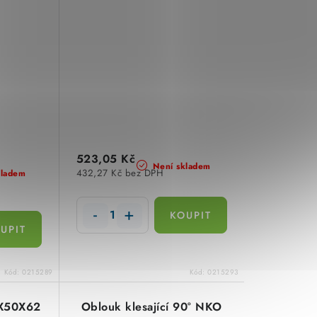
523,05 Kč
Není skladem
432,27 Kč bez DPH
kladem
Kód:
0215289
Kód:
0215293
0X50X62
Oblouk klesající 90° NKO