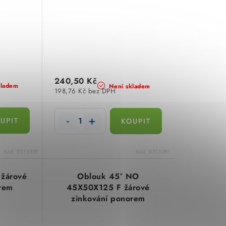
240,50 Kč
kladem
Není skladem
198,76 Kč bez DPH
Kód:
0215378
Kód:
0215381
 žárové
Oblouk 45° NO
rem
45X50X125 F žárové
zinkování ponorem