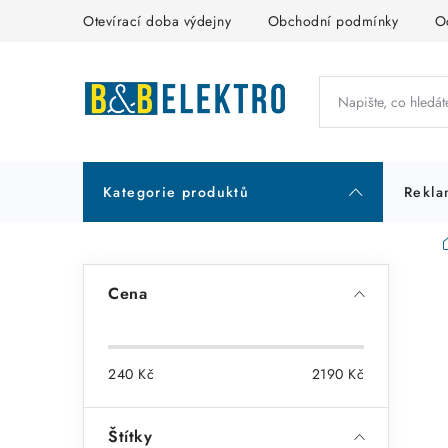
Přejít
Otevírací doba výdejny
Obchodní podmínky
O
na
obsah
Kategorie produktů
Rekla
P
Cena
o
s
240
Kč
2190
Kč
t
r
Štítky