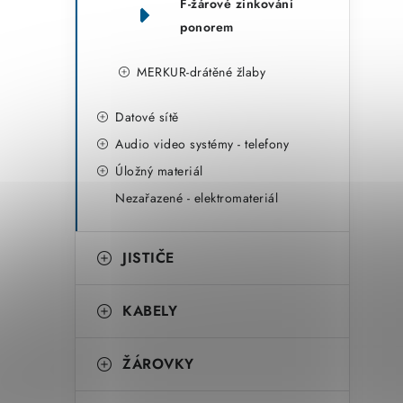
F-žárové zinkování
ponorem
MERKUR-drátěné žlaby
Datové sítě
Audio video systémy - telefony
Úložný materiál
Nezařazené - elektromateriál
JISTIČE
KABELY
ŽÁROVKY