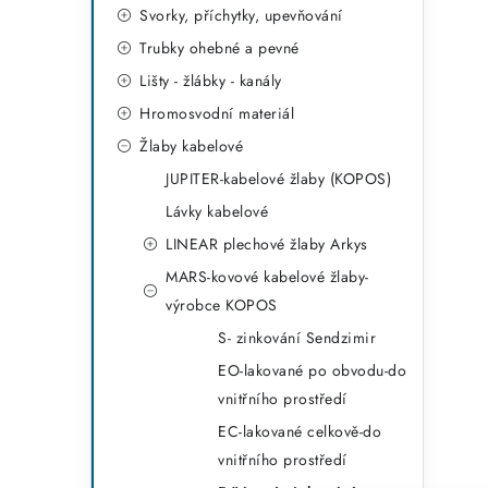
r
Svorky, příchytky, upevňování
i
Trubky ohebné a pevné
e
Lišty - žlábky - kanály
Hromosvodní materiál
Žlaby kabelové
JUPITER-kabelové žlaby (KOPOS)
Lávky kabelové
LINEAR plechové žlaby Arkys
MARS-kovové kabelové žlaby-
výrobce KOPOS
S- zinkování Sendzimir
EO-lakované po obvodu-do
vnitřního prostředí
EC-lakované celkově-do
vnitřního prostředí