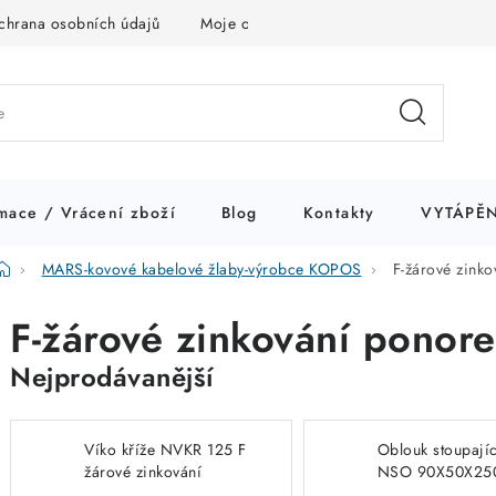
chrana osobních údajů
Moje objednávka
mace / Vrácení zboží
Blog
Kontakty
VYTÁPĚN
Domů
MARS-kovové kabelové žlaby-výrobce KOPOS
F-žárové zink
F-žárové zinkování ponor
Nejprodávanější
Víko kříže NVKR 125 F
Oblouk stoupajíc
žárové zinkování
NSO 90X50X25
ponorem
žárové zinkování