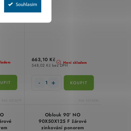
Souhlasím
663,10 Kč
kladem
Není skladem
548,02 Kč bez DPH
Kód:
0215279
Kód:
0215283
NO
Oblouk 90° NO
árové
90X50X125 F žárové
rem
zinkování ponorem