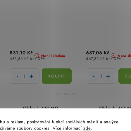
831,10 Kč
687,06 Kč
Není skladem
Není s
686,86 Kč bez DPH
567,82 Kč bez DPH
Kód:
0215116
Oblouk 45° NO
Oblouk 45° 
45X50X250 F žárové
45X50X62 F žá
zinkování ponorem
zinkování pono
hu a reklam, poskytování funkcí sociálních médií a analýze
yužíváme soubory cookies. Více informací
zde
.