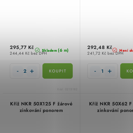
295,77 Kč
292,48 Kč
(6 m)
Skladem
Není s
244,44 Kč bez DPH
241,72 Kč bez DPH
Kód:
0215182
Kříž NKR 50X125 F žárové
Kříž NKR 50X62 F
zinkování ponorem
zinkování pono