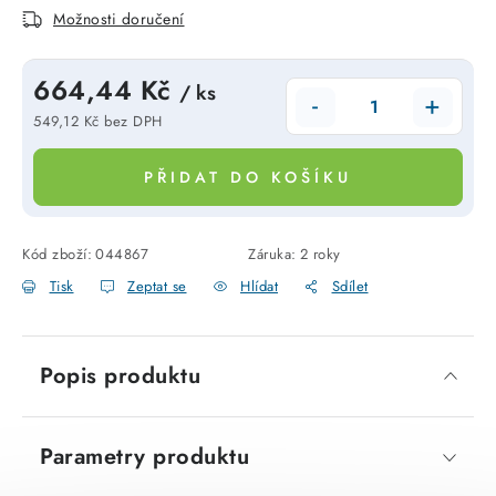
Možnosti doručení
SVÍTIDLA technická
NÁŘADÍ
664,44 Kč
/ ks
549,12 Kč bez DPH
VÝPRODEJ
Měrná cena:
PŘIDAT DO KOŠÍKU
Položky bez zařazené kategorie dle výrobců
VÁNOCE
Kód zboží:
044867
Záruka
:
2 roky
Tisk
Zeptat se
Hlídat
Sdílet
OSVĚTLENÍ
Popis produktu
Otevírací doba výdejny
Obchodní podmínky
Ochrana osobních údajů
Moje objednávka
Parametry produktu