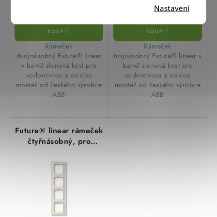
Nastavení
Rámeček
Rámeček
dvojnásobný Future® linear
trojnásobný Future® linear v
v barvě slonová kost pro
barvě slonová kost pro
vodorovnou a svislou
vodorovnou a svislou
montáž od českého výrobce
montáž od českého výrobce
ABB
ABB
Future® linear rámeček
čtyřnásobný, pro
vodornou a svislou
montáž
2CKA001754A4233
slonová kost ABB