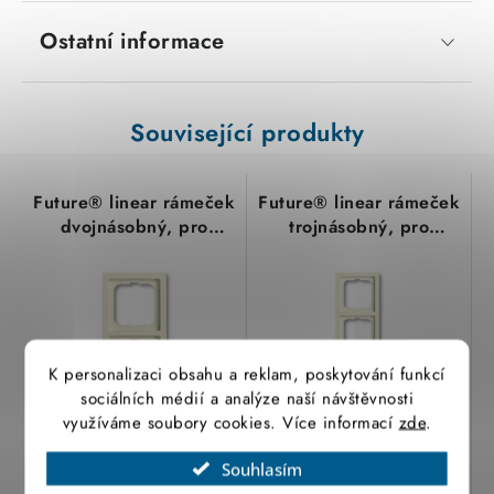
Ostatní informace
Související produkty
Future® linear rámeček
Future® linear rámeček
dvojnásobný, pro
trojnásobný, pro
vodornou a svislou
vodornou a svislou
montáž
montáž
2CKA001754A4231
2CKA001754A4231
slonová kost ABB
slonová kost ABB
K personalizaci obsahu a reklam, poskytování funkcí
sociálních médií a analýze naší návštěvnosti
využíváme soubory cookies. Více informací
zde
.
178,95 Kč
317,12 Kč
147,89 Kč bez DPH
262,08 Kč bez DPH
Souhlasím
(8 ks)
(2 ks)
Skladem
Skladem