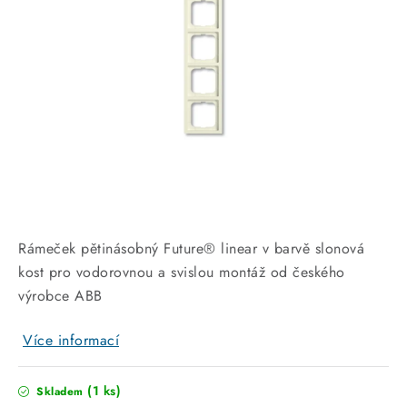
KABELY
ŽÁROVKY
VENTILÁTORY
FOTOVOLTAIKA
OHŘÍVAČE VODY
CHYTRÁ DOMÁCNOST
Rámeček pětinásobný Future® linear v barvě slonová
kost pro vodorovnou a svislou montáž od českého
SVÍTIDLA domovní
výrobce ABB
LED osvětlení
Více informací
SVÍTIDLA interiérová
(1 ks)
Skladem