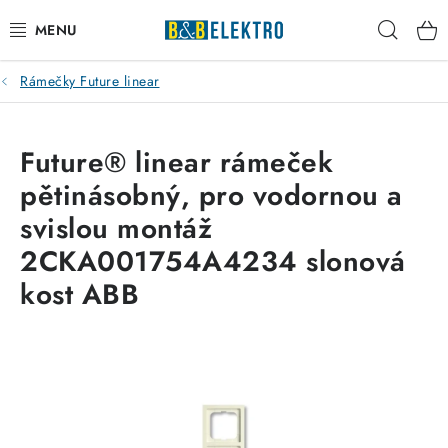
Přejít
Hleda
na
obsah
Rámečky Future linear
Reklamace / Vrácení zboží
Blog
Future® linear rámeček
pětinásobný, pro vodornou a
Kontakty
svislou montáž
VYTÁPĚNÍ
2CKA001754A4234 slonová
kost ABB
VYPÍNAČE
ELEKTROMATERIÁL
JISTIČE