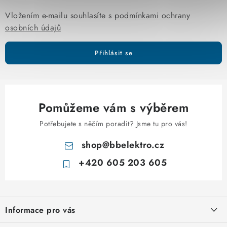
k
y
Vložením e-mailu souhlasíte s
podmínkami ochrany
v
osobních údajů
ý
p
Přihlásit se
i
s
u
Pomůžeme vám s výběrem
Potřebujete s něčím poradit? Jsme tu pro vás!
shop
@
bbelektro.cz
+420 605 203 605
Z
á
Informace pro vás
p