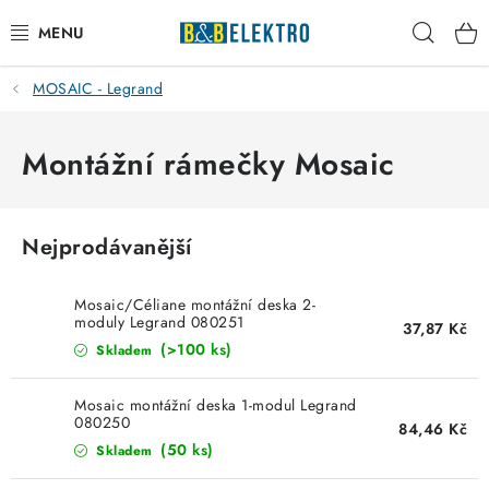
Přejít
Hleda
na
obsah
MOSAIC - Legrand
Reklamace / Vrácení zboží
Blog
Montážní rámečky Mosaic
Kontakty
Nejprodávanější
VYTÁPĚNÍ
Mosaic/Céliane montážní deska 2-
VYPÍNAČE
moduly Legrand 080251
37,87 Kč
(>100 ks)
Skladem
ELEKTROMATERIÁL
Mosaic montážní deska 1-modul Legrand
080250
84,46 Kč
JISTIČE
(50 ks)
Skladem