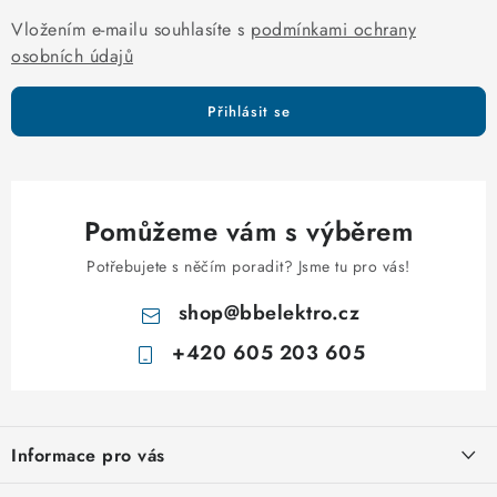
y
Vložením e-mailu souhlasíte s
podmínkami ochrany
v
osobních údajů
ý
p
Přihlásit se
i
s
u
Pomůžeme vám s výběrem
Potřebujete s něčím poradit? Jsme tu pro vás!
shop
@
bbelektro.cz
+420 605 203 605
Z
á
Informace pro vás
p