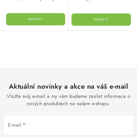
O
v
l
á
d
Aktuální novinky a akce na váš e-mail
a
c
Vložte svůj e-mail a my vám budeme zasílat informace o
í
nových produktech na našem e-shopu.
p
r
E-mail
v
k