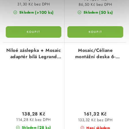
31,30 Kč bez DPH
86,50 Kč bez DPH
(>100 ks)
(50 ks)
Skladem
Skladem
Niloé záslepka + Mosaic
Mosaic/Céliane
adaptér bílá Legrand
montážní deska 6-
665195
8modulů Legrand
080253
138,28 Kč
161,32 Kč
114,28 Kč bez DPH
133,32 Kč bez DPH
(28 ks)
Skladem
Není skladem