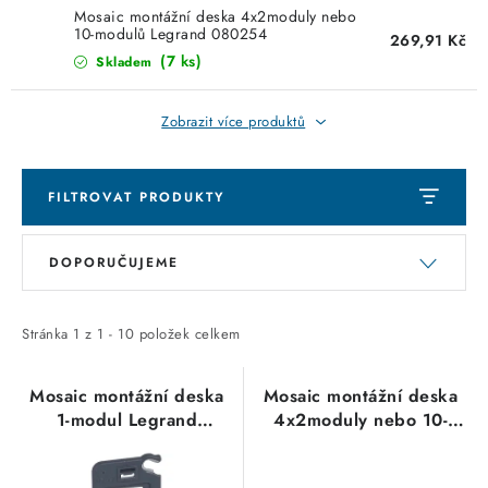
KABELY
Mosaic montážní deska 4x2moduly nebo
10-modulů Legrand 080254
269,91 Kč
ŽÁROVKY
(7 ks)
Skladem
VENTILÁTORY
Zobrazit více produktů
FOTOVOLTAIKA
FILTROVAT PRODUKTY
OHŘÍVAČE VODY
V
Ř
DOPORUČUJEME
ý
a
CHYTRÁ DOMÁCNOST
p
z
i
e
Stránka
1
z
1
-
10
položek celkem
SVÍTIDLA domovní
s
n
p
í
Mosaic montážní deska
Mosaic montážní deska
LED osvětlení
1-modul Legrand
4x2moduly nebo 10-
r
p
080250
modulů Legrand
o
r
SVÍTIDLA interiérová
080254