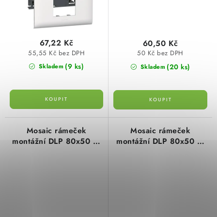
67,22 Kč
60,50 Kč
55,55 Kč bez DPH
50 Kč bez DPH
(9 ks)
(20 ks)
Skladem
Skladem
Mosaic rámeček
Mosaic rámeček
montážní DLP 80x50 4-
montážní DLP 80x50 8-
moduly bílá Legrand
modulů Legrand 010958
010954