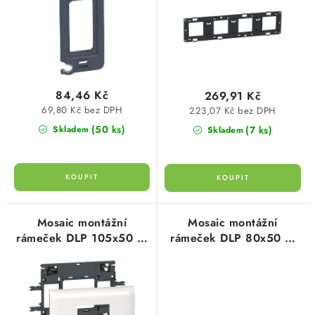
d
o
SVÍTIDLA technická
u
d
k
u
NÁŘADÍ
t
k
ů
t
VÝPRODEJ
84,46 Kč
269,91 Kč
ů
69,80 Kč bez DPH
223,07 Kč bez DPH
Položky bez zařazené kategorie dle výrobců
(50 ks)
(7 ks)
Skladem
Skladem
VÁNOCE
OSVĚTLENÍ
Mosaic montážní
Mosaic montážní
rámeček DLP 105x50 2-
rámeček DLP 80x50 2-
Otevírací doba výdejny
Obchodní podmínky
moduly Legrand 010992
moduly Legrand 010952
Ochrana osobních údajů
Moje objednávka