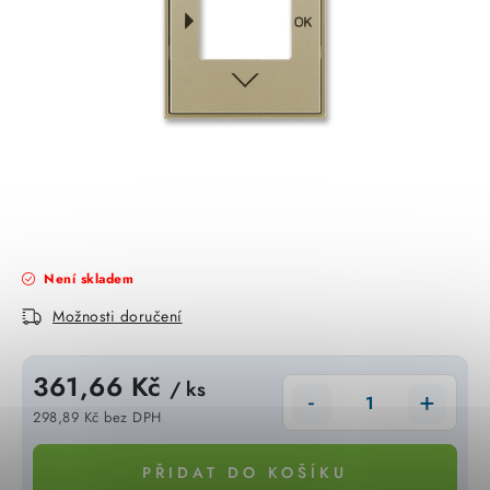
KABELY
ŽÁROVKY
VENTILÁTORY
FOTOVOLTAIKA
OHŘÍVAČE VODY
Není skladem
CHYTRÁ DOMÁCNOST
Možnosti doručení
SVÍTIDLA domovní
361,66 Kč
/ ks
LED osvětlení
298,89 Kč bez DPH
Měrná cena:
SVÍTIDLA interiérová
PŘIDAT DO KOŠÍKU