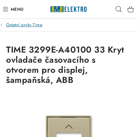
Přejít
Hleda
na
obsah
Ostatní prvky Time
Reklamace / Vrácení zboží
Blog
TIME 3299E-A40100 33 Kryt
ovladače časovacího s
Kontakty
otvorem pro displej,
VYTÁPĚNÍ
šampaňská, ABB
VYPÍNAČE
ELEKTROMATERIÁL
JISTIČE