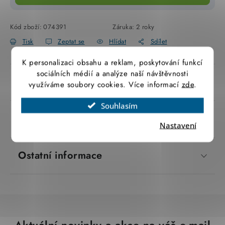
SVÍTIDLA technická
Kód zboží:
074391
Záruka
:
2 roky
NÁŘADÍ
Tisk
Zeptat se
Hlídat
Sdílet
K personalizaci obsahu a reklam, poskytování funkcí
VÝPRODEJ
sociálních médií a analýze naší návštěvnosti
Popis produktu
využíváme soubory cookies. Více informací
zde
.
Položky bez zařazené kategorie dle výrobců
Souhlasím
VÁNOCE
Parametry produktu
Nastavení
OSVĚTLENÍ
Ostatní informace
Otevírací doba výdejny
Obchodní podmínky
Ochrana osobních údajů
Moje objednávka