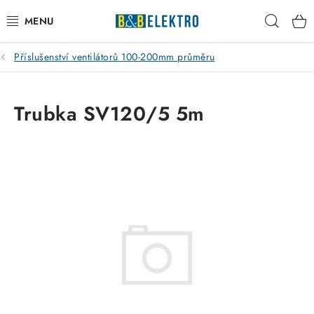
Přejít
Hleda
na
obsah
Příslušenství ventilátorů 100-200mm průměru
Reklamace / Vrácení zboží
Blog
Trubka SV120/5 5m
Kontakty
VYTÁPĚNÍ
VYPÍNAČE
ELEKTROMATERIÁL
JISTIČE