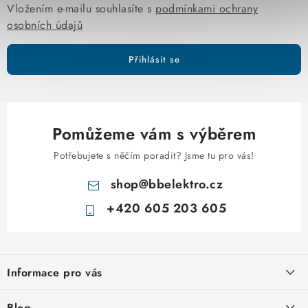
Vložením e-mailu souhlasíte s
podmínkami ochrany
osobních údajů
Přihlásit se
Pomůžeme vám s výběrem
Potřebujete s něčím poradit? Jsme tu pro vás!
shop
@
bbelektro.cz
+420 605 203 605
Z
á
Informace pro vás
p
a
Otevírací doba výdejny
Blog