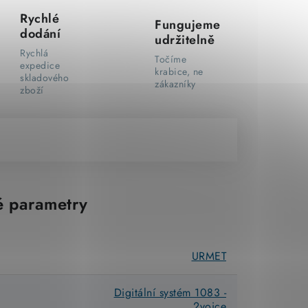
Rychlé
Fungujeme
dodání
udržitelně
Rychlá
Točíme
expedice
krabice, ne
skladového
zákazníky
zboží
 parametry
URMET
Digitální systém 1083 -
2voice