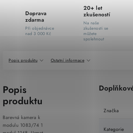
20+ let
Doprava
zkušeností
zdarma
Na naše
Při objednávce
zkušenosti se
nad 3 000 Kč
můžete
spolehnout
Popis produktu
Ostatní informace
Popis
Doplňkové
produktu
Značka
Barevná kamera k
modulu 1083/74 1
Kategorie
modul 1148, Urmet