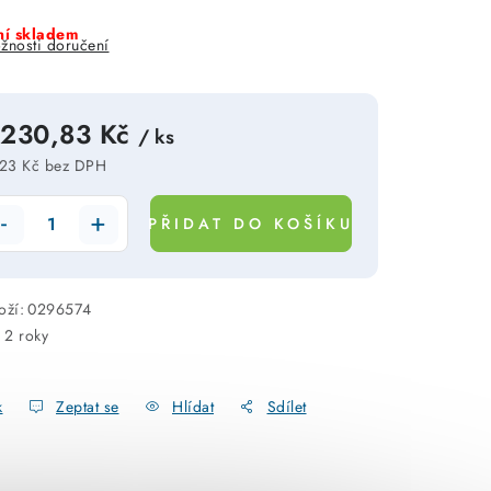
í skladem
žnosti doručení
 230,83 Kč
/ ks
23 Kč bez DPH
rná cena:
PŘIDAT DO KOŠÍKU
oží:
0296574
:
2 roky
k
Zeptat se
Hlídat
Sdílet