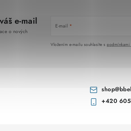
váš e-mail
E-mail
mace o nových
Vložením e-mailu souhlasíte s
podmínkami 
shop
@
bbe
+420 605