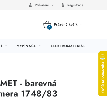
Přihlášení
Registrace
Prázdný košík
NÁKUPNÍ
KOŠÍK
Í
VYPÍNAČE
ELEKTROMATERIÁL
JIS
MET - barevná
mera 1748/83