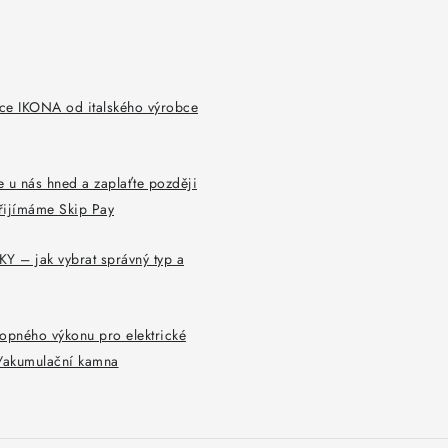
ce IKONA od italského výrobce
 u nás hned a zaplaťte později
řijímáme Skip Pay
Y – jak vybrat správný typ a
opného výkonu pro elektrické
y/akumulační kamna