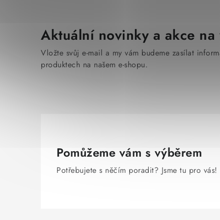
Aktuální novinky a akce na 
Vložte svůj e-mail a my vám budeme zasílat infor
produktech na našem e-shopu.
Pomůžeme vám s výběrem
Potřebujete s něčím poradit? Jsme tu pro vás!
Z