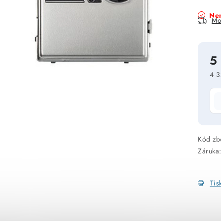
Nen
Mo
5
4 3
Mě
Kód zb
Záruka
Tis