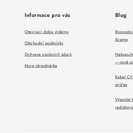
á
Informace pro vás
Blog
p
a
Otevírací doba výdejny
Rozvodni
Scame
t
Obchodní podmínky
í
Ochrana osobních údajů
Nakupujte
– nově p
Moje objednávka
Kabel CYK
průřez
Výpočet t
radiátor