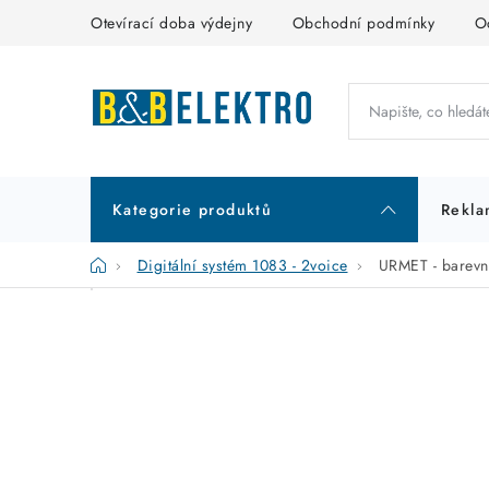
Přejít
Otevírací doba výdejny
Obchodní podmínky
O
na
obsah
Kategorie produktů
Rekla
Domů
Digitální systém 1083 - 2voice
URMET - barev
P
K
Přeskočit
kategorie
a
o
t
s
e
t
g
r
o