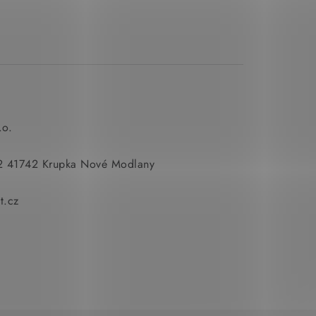
.o.
2 41742 Krupka Nové Modlany
t.cz