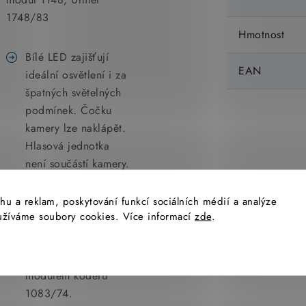
1748/83
Hmotnost
Bílé LED zajišťují
EAN
ideální osvětlení i za
špatných světelných
podmínek. Čočku
kamery lze naklápět.
Hlasová jednotka
není součástí kamery.
Používá se pouze do
hu a reklam, poskytování funkcí sociálních médií a analýze
digitálního systému
yužíváme soubory cookies. Více informací
zde
.
2VOICE (1083) a
propojuje se pomocí
přibalených kabelů s
modulem kodéru
1083/74.