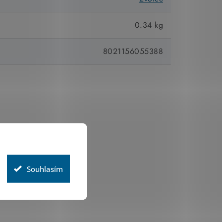
0.34 kg
8021156055388
Souhlasím