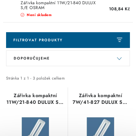
KABELY
Zářivka kompaktní 11W/21-840 DULUX
S/E OSRAM
108,84 Kč
Není skladem
ŽÁROVKY
VENTILÁTORY
FILTROVAT PRODUKTY
FOTOVOLTAIKA
V
Ř
DOPORUČUJEME
ý
a
OHŘÍVAČE VODY
p
z
i
e
Stránka
1
z
1
-
3
položek celkem
CHYTRÁ DOMÁCNOST
s
n
p
í
SVÍTIDLA domovní
Zářivka kompaktní
Zářivka kompaktní
11W/21-840 DULUX S/E
7W/41-827 DULUX S/E
r
p
OSRAM
OSRAM
LED osvětlení
o
r
d
o
SVÍTIDLA interiérová
u
d