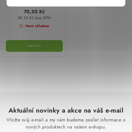
70,30 Kč
58,10 Kč bez DPH
Není skladem
O
v
l
á
d
Aktuální novinky a akce na váš e-mail
a
c
Vložte svůj e-mail a my vám budeme zasílat informace o
í
nových produktech na našem e-shopu.