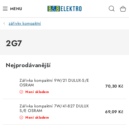
Přejít
Hleda
na
obsah
zářivky kompaktní
Reklamace / Vrácení zboží
Blog
2G7
Kontakty
Nejprodávanější
VYTÁPĚNÍ
Zářivka kompaktní 9W/21 DULUX-S/E
VYPÍNAČE
OSRAM
70,30 Kč
Není skladem
ELEKTROMATERIÁL
Zářivka kompaktní 7W/41-827 DULUX
S/E OSRAM
69,09 Kč
JISTIČE
Není skladem