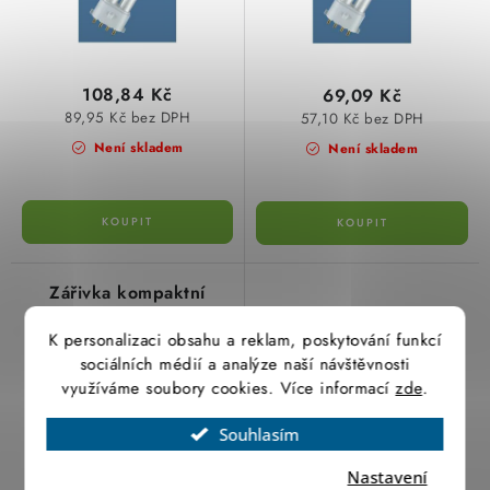
k
u
SVÍTIDLA technická
t
k
ů
t
NÁŘADÍ
108,84 Kč
69,09 Kč
ů
89,95 Kč bez DPH
57,10 Kč bez DPH
VÝPRODEJ
Není skladem
Není skladem
Položky bez zařazené kategorie dle výrobců
VÁNOCE
Zářivka kompaktní
OSVĚTLENÍ
9W/21 DULUX-S/E
OSRAM
K personalizaci obsahu a reklam, poskytování funkcí
sociálních médií a analýze naší návštěvnosti
Otevírací doba výdejny
Obchodní podmínky
využíváme soubory cookies. Více informací
zde
.
Ochrana osobních údajů
Moje objednávka
Souhlasím
Nastavení