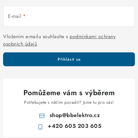
p
r
E-mail
v
k
y
Vložením e-mailu souhlasíte s
podmínkami ochrany
v
osobních údajů
ý
p
Přihlásit se
i
s
u
Pomůžeme vám s výběrem
Potřebujete s něčím poradit? Jsme tu pro vás!
shop
@
bbelektro.cz
+420 605 203 605