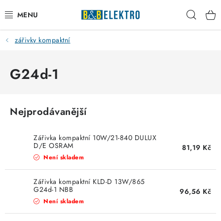
Přejít
Hleda
na
obsah
zářivky kompaktní
Reklamace / Vrácení zboží
Blog
G24d-1
Kontakty
Nejprodávanější
VYTÁPĚNÍ
Zářivka kompaktní 10W/21-840 DULUX
VYPÍNAČE
D/E OSRAM
81,19 Kč
Není skladem
ELEKTROMATERIÁL
Zářivka kompaktní KLD-D 13W/865
G24d-1 NBB
96,56 Kč
JISTIČE
Není skladem