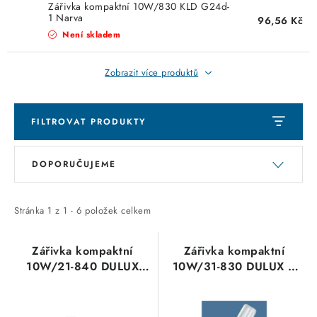
KABELY
Zářivka kompaktní 10W/830 KLD G24d-
1 Narva
96,56 Kč
Není skladem
ŽÁROVKY
Zobrazit více produktů
VENTILÁTORY
FOTOVOLTAIKA
FILTROVAT PRODUKTY
OHŘÍVAČE VODY
V
Ř
DOPORUČUJEME
ý
a
CHYTRÁ DOMÁCNOST
p
z
i
e
Stránka
1
z
1
-
6
položek celkem
SVÍTIDLA domovní
s
n
p
í
Zářivka kompaktní
Zářivka kompaktní
LED osvětlení
10W/21-840 DULUX
10W/31-830 DULUX D
r
p
D/E OSRAM
OSRAM
o
r
SVÍTIDLA interiérová
d
o