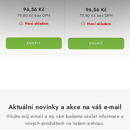
96,56 Kč
96,56 Kč
79,80 Kč bez DPH
79,80 Kč bez DPH
Není skladem
Není skladem
O
v
l
á
d
Aktuální novinky a akce na váš e-mail
a
c
Vložte svůj e-mail a my vám budeme zasílat informace o
í
nových produktech na našem e-shopu.