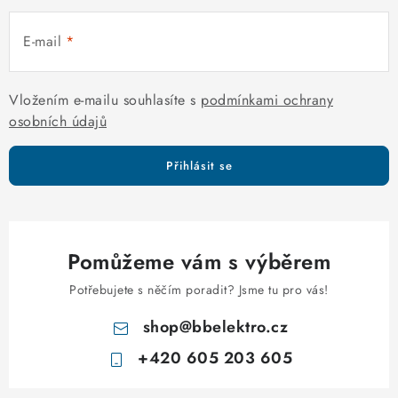
p
r
E-mail
v
k
y
Vložením e-mailu souhlasíte s
podmínkami ochrany
v
osobních údajů
ý
p
Přihlásit se
i
s
u
Pomůžeme vám s výběrem
Potřebujete s něčím poradit? Jsme tu pro vás!
shop
@
bbelektro.cz
+420 605 203 605