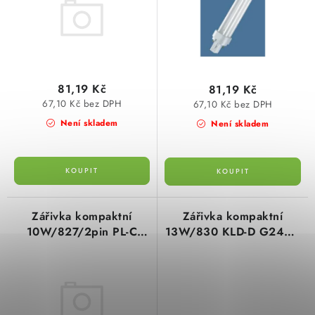
u
d
SVÍTIDLA technická
k
u
t
k
NÁŘADÍ
ů
t
VÝPRODEJ
81,19 Kč
81,19 Kč
ů
67,10 Kč bez DPH
67,10 Kč bez DPH
Není skladem
Není skladem
Položky bez zařazené kategorie dle výrobců
VÁNOCE
OSVĚTLENÍ
Zářivka kompaktní
Zářivka kompaktní
10W/827/2pin PL-C
13W/830 KLD-D G24d-1
Otevírací doba výdejny
Obchodní podmínky
G24d-1 PHILIPS
NARVA
Ochrana osobních údajů
Moje objednávka