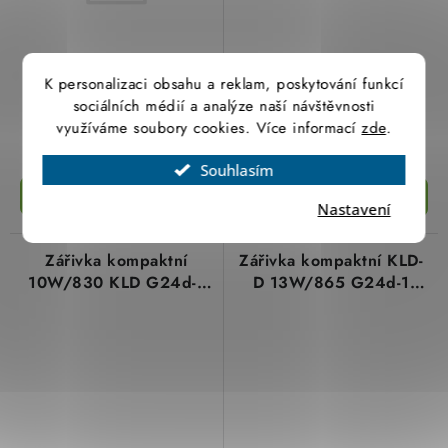
120,64 Kč
116,40 Kč
K personalizaci obsahu a reklam, poskytování funkcí
99,70 Kč bez DPH
96,20 Kč bez DPH
sociálních médií a analýze naší návštěvnosti
využíváme soubory cookies. Více informací
zde
.
Není skladem
Není skladem
Souhlasím
Nastavení
Zářivka kompaktní
Zářivka kompaktní KLD-
10W/830 KLD G24d-1
D 13W/865 G24d-1
Narva
NBB