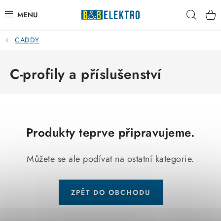
Přejít
Hleda
na
obsah
CADDY
Reklamace / Vrácení zboží
Blog
C-profily a příslušenství
Kontakty
VYTÁPĚNÍ
Produkty teprve připravujeme.
VYPÍNAČE
Můžete se ale podívat na ostatní kategorie.
ELEKTROMATERIÁL
ZPĚT DO OBCHODU
JISTIČE