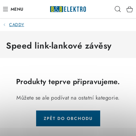
Přejít
Hleda
na
obsah
CADDY
Reklamace / Vrácení zboží
Blog
Speed link-lankové závěsy
Kontakty
VYTÁPĚNÍ
Produkty teprve připravujeme.
VYPÍNAČE
Můžete se ale podívat na ostatní kategorie.
ELEKTROMATERIÁL
ZPĚT DO OBCHODU
JISTIČE