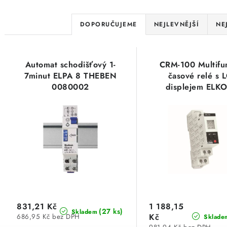
Ř
DOPORUČUJEME
NEJLEVNĚJŠÍ
NE
a
V
z
Automat schodišťový 1-
CRM-100 Multifu
ý
e
7minut ELPA 8 THEBEN
časové relé s 
0080002
displejem ELK
p
n
i
í
s
p
p
r
r
o
o
d
d
831,21 Kč
1 188,15
u
(27 ks)
Skladem
Kč
686,95 Kč bez DPH
Sklade