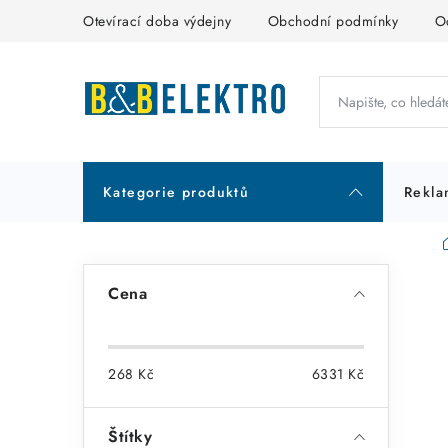
Přejít
Otevírací doba výdejny
Obchodní podmínky
O
na
obsah
Kategorie produktů
Rekla
P
Cena
o
s
268
Kč
6331
Kč
t
r
Štítky