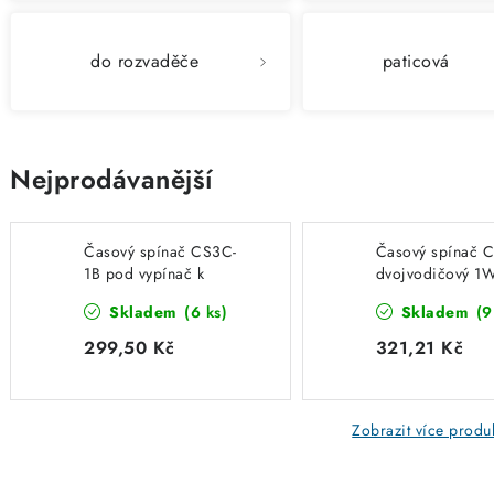
do rozvaděče
paticová
Nejprodávanější
Časový spínač CS3C-
Časový spínač 
1B pod vypínač k
dvojvodičový 1W
zpožděnému zapnutí a
150W pod vypín
Skladem
(6 ks)
Skladem
(9
vypnutí Elektrobock
Elektrobock 013
0138
299,50 Kč
321,21 Kč
Zobrazit více produ