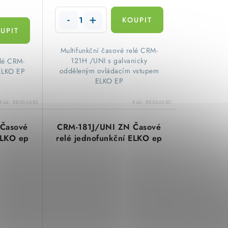
​ Multifunkční časové relé CRM-
121H /UNI s galvanicky
elé CRM-
odděleným ovládacím vstupem
ELKO EP
ELKO EP
Kód:
BB066683
Kód:
BB066680
Časové
CRM-181J/UNI ZN Časové
ELKO ep
relé jednofunkční ELKO ep