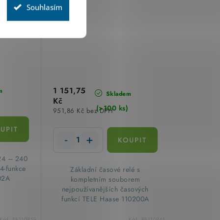
Souhlasím
1 151,75
m
Skladem
Kč
(>100 ks)
951,86 Kč bez DPH
24 – 240
4-funkce
​Základní časové relé s
02A
kompletním souborem
nejpoužívanějších časových
funkcí TELE Haase 110200A
Kód:
BB110959
Kód:
BB110961