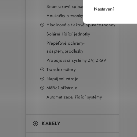
Soumrakové spínače
Nastavení
Houkačky a zvonky
Hladinové a tlakové spínače+sondy
Solární řídící jednotky
Přepěťové ochrany-
adaptéry,prodlužky
Propojovací systémy ZV, Z-GV
Transformátory
Napájecí zdroje
Měřící přístroje
Automatizace, řídící systémy
KABELY