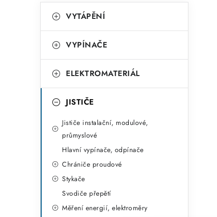
K
Přeskočit
VYTÁPĚNÍ
kategorie
a
t
VYPÍNAČE
e
g
ELEKTROMATERIÁL
o
r
JISTIČE
i
Jističe instalační, modulové,
e
průmyslové
Hlavní vypínače, odpínače
Chrániče proudové
Stykače
Svodiče přepětí
Měření energií, elektroměry