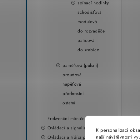
spínací hodinky
schodišťová
modulová
do rozvaděče
paticová
do krabice
paměťová (pulsní)
proudová
napěťová
přednostní
ostatní
Frekvenční měniče
Ovládací a signalizační hlavice
K personalizaci obsa
naší návštěvnosti v
Ovládací a řídící prvky