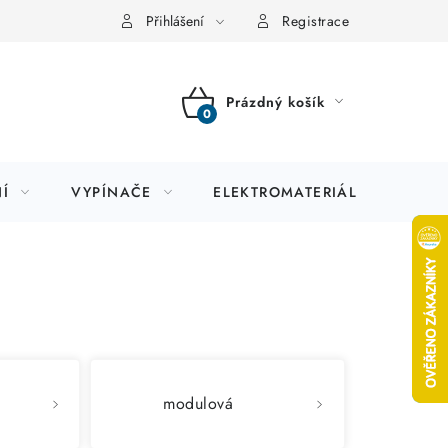
Přihlášení
Registrace
Prázdný košík
NÁKUPNÍ
KOŠÍK
Í
VYPÍNAČE
ELEKTROMATERIÁL
JIS
modulová