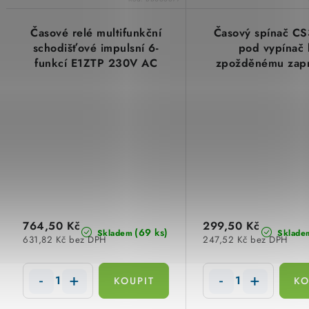
Časové relé multifunkční
Časový spínač C
schodišťové impulsní 6-
pod vypínač 
funkcí E1ZTP 230V AC
zpožděnému zapn
TELE Haase 110301
vypnutí Elektrobo
764,50 Kč
299,50 Kč
(69 ks)
Skladem
Sklade
631,82 Kč bez DPH
247,52 Kč bez DPH