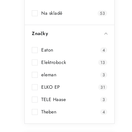
a
Na skladě
53
n
n
Značky
í
p
Eaton
4
a
Elektrobock
13
n
eleman
3
e
ELKO EP
31
l
TELE Haase
3
Theben
4