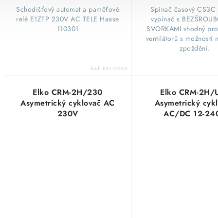
​Schodišťový automat a paměťové
​Spínač časový CS3C
relé E1ZTP 230V AC TELE Haase
vypínač s BEZŠROU
110301
SVORKAMI vhodný pro
ventilátorů s možností 
zpoždění.
Kód:
BB110960
Elko CRM-2H/230
Elko CRM-2H/
Asymetrický cyklovač AC
Asymetrický cyk
230V
AC/DC 12-24