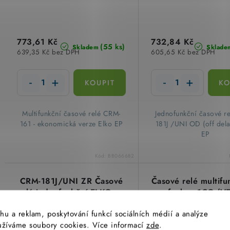
773,61 Kč
732,84 Kč
(55 ks)
Skladem
Sklade
639,35 Kč bez DPH
605,65 Kč bez DPH
​ Multifunkční časové relé CRM-
​ Jednofunkční časové 
161 - ekonomická verze Elko EP
181J /UNI OD (off del
EP
Kód:
BB066682
CRM-181J/UNI ZR Časové
Časové relé multifu
relé jednofunkční ELKO ep
funkce 1CO (V
E1ZMQ10 24-240
hu a reklam, poskytování funkcí sociálních médií a analýze
TELE Haase 110
yužíváme soubory cookies. Více informací
zde
.