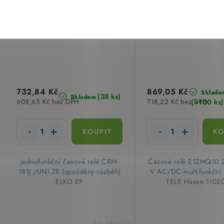
732,84 Kč
869,05 Kč
Sklade
(38 ks)
Skladem
(>100 ks)
605,65 Kč bez DPH
718,22 Kč bez DPH
​ Jednofunkční časové relé CRM-
​Časové relé E1ZMQ10 
181J /UNI ZR (zpožděný rozběh)
V AC/DC multifunkční 
ELKO EP
TELE Haase 1102
Kód:
BB066677