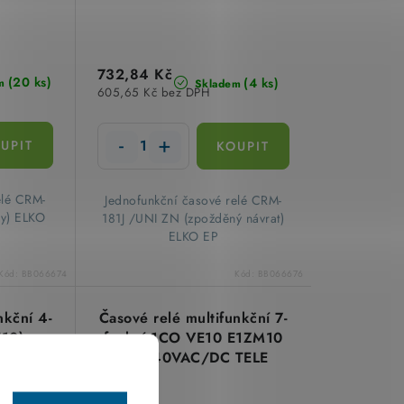
732,84 Kč
(20 ks)
(4 ks)
m
Skladem
605,65 Kč bez DPH
relé CRM-
​ Jednofunkční časové relé CRM-
ay) ELKO
181J /UNI ZN (zpožděný návrat)
ELKO EP
Kód:
BB066674
Kód:
BB066676
nkční 4-
Časové relé multifunkční 7-
E10)
funkcí 1CO VE10 E1ZM10
VAC/DC
24-240VAC/DC TELE
202A
Haase 110200A