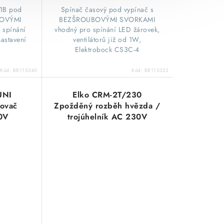
-1B pod
​Spínač časový pod vypínač s
BOVÝMI
BEZŠROUBOVÝMI SVORKAMI
 spínání
vhodný pro spínání LED žárovek,
nastavení
ventilátorů již od 1W,
Elektrobock CS3C-4
Kód:
BB115340
Kód:
BB115323
UNI
Elko CRM-2T/230
lovač
Zpožděný rozběh hvězda /
0V
trojúhelník AC 230V