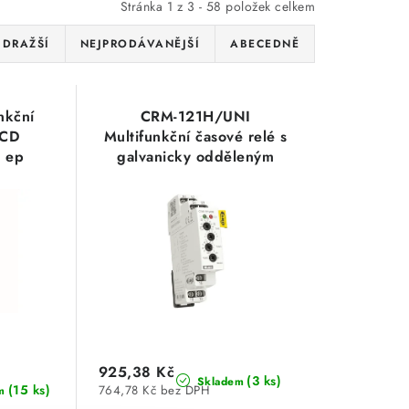
Stránka
1
z
3
-
58
položek celkem
JDRAŽŠÍ
NEJPRODÁVANĚJŠÍ
ABECEDNĚ
nkční
CRM-121H/UNI
LCD
Multifunkční časové relé s
O ep
galvanicky odděleným
ovládacím vstupem ELKO
ep
925,38 Kč
(3 ks)
Skladem
(15 ks)
764,78 Kč bez DPH
m