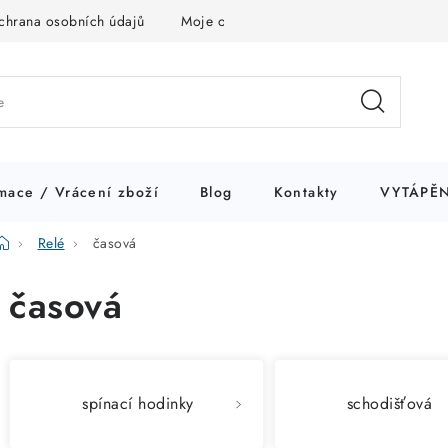
chrana osobních údajů
Moje objednávka
mace / Vrácení zboží
Blog
Kontakty
VYTÁPĚN
Domů
Relé
časová
časová
spínací hodinky
schodišťová