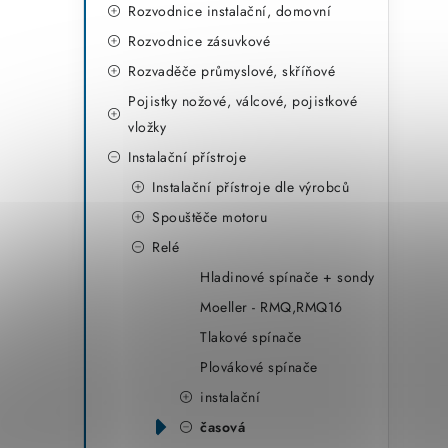
Rozvodnice instalační, domovní
Rozvodnice zásuvkové
Rozvaděče průmyslové, skříňové
Pojistky nožové, válcové, pojistkové
vložky
Instalační přístroje
Instalační přístroje dle výrobců
Spouštěče motoru
Relé
Hladinové spínače + sondy
Moeller - RMQ,RMQ16
Tlakové spínače
Plovákové spínače
instalační
časová