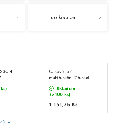
do krabice
CS3C-4
Časové relé
-
multifunkční 7-funkcí
ač
1CO VE10 E1ZM10 24-
 ks)
Skladem
9
240VAC/DC TELE
(>100 ks)
Haase 110200A
1 151,75 Kč
ktů