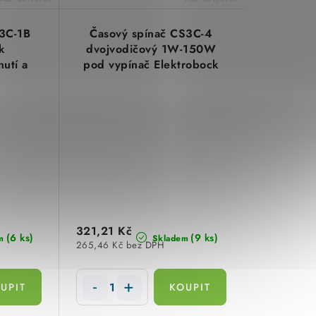
S3C-1B
Časový spínač CS3C-4
k
dvojvodičový 1W-150W
utí a
pod vypínač Elektrobock
ck 0138
0139
321,21 Kč
(6 ks)
(9 ks)
m
Skladem
265,46 Kč bez DPH