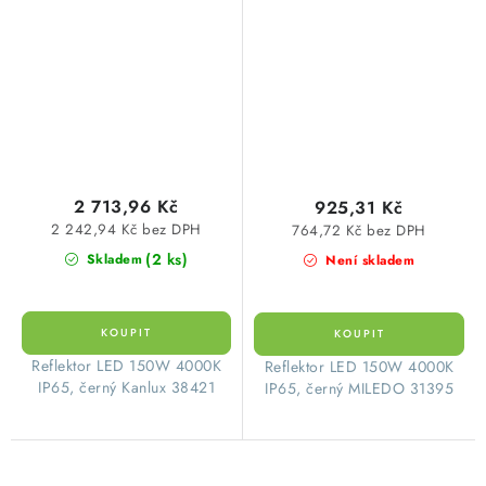
21000lm 4000K
14250lm 4000K
neutrální bílá Kanlux
neutrální bílá IP65 černý
38421
Kanlux 31395
2 713,96 Kč
925,31 Kč
2 242,94 Kč bez DPH
764,72 Kč bez DPH
(2 ks)
Skladem
Není skladem
​Reflektor LED 150W 4000K
​Reflektor LED 150W 4000K
IP65, černý Kanlux 38421
IP65, černý MILEDO 31395