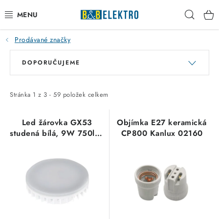
Přejít
Hleda
na
obsah
Prodávané značky
Reklamace / Vrácení zboží
V
Ř
DOPORUČUJEME
ý
a
Blog
p
z
Kontakty
i
e
Stránka
1
z
3
-
59
položek celkem
s
n
VYTÁPĚNÍ
p
í
Led žárovka GX53
Objímka E27 keramická
studená bílá, 9W 750lm,
CP800 Kanlux 02160
r
p
VYPÍNAČE
6000K
o
r
d
o
ELEKTROMATERIÁL
u
d
k
u
JISTIČE
t
k