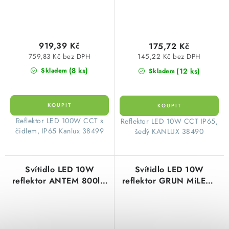
38499
919,39 Kč
175,72 Kč
759,83 Kč bez DPH
145,22 Kč bez DPH
(8 ks)
(12 ks)
Skladem
Skladem
​Reflektor LED 100W CCT s
​Reflektor LED 10W CCT IP65,
čidlem, IP65 Kanlux 38499
šedý KANLUX 38490
Svítidlo LED 10W
Svítidlo LED 10W
reflektor ANTEM 800lm
reflektor GRUN MiLEDo
4000K neutrální bílá
800lm 4000K neutrální
IP44 Kanlux 33200
bílá Kanlux 31390