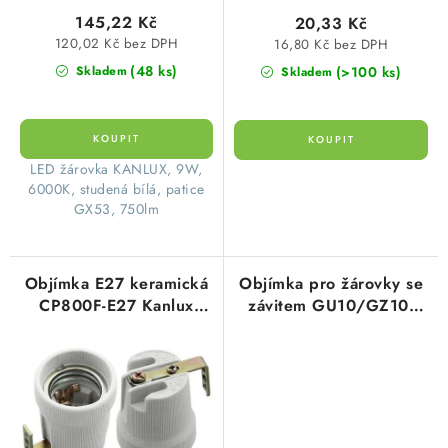
ů
t
KABELY
145,22 Kč
20,33 Kč
ů
120,02 Kč bez DPH
16,80 Kč bez DPH
ŽÁROVKY
(48 ks)
(>100 ks)
Skladem
Skladem
VENTILÁTORY
FOTOVOLTAIKA
​ LED žárovka KANLUX, 9W,
6000K, studená bílá, patice
OHŘÍVAČE VODY
GX53, 750lm
CHYTRÁ DOMÁCNOST
Objímka E27 keramická
Objímka pro žárovky se
CP800F-E27 Kanlux
závitem GU10/GZ10,
SVÍTIDLA domovní
02161
patice GU10, přívod
15cm, 2x0,75mm
LED osvětlení
SVÍTIDLA interiérová