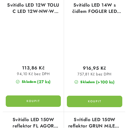
Svítidlo LED 12W TOLU
Svítidlo LED 14W s
C LED 12W-NW-W
čidlem FOGLER LED
1050lm 4000K neutrální
14W-NW 1600lm
bílá IP54 Kanlux 31496
4000K neutrální bílá
Kanlux 18121
113,86 Kč
916,95 Kč
94,10 Kč bez DPH
757,81 Kč bez DPH
(27 ks)
(>100 ks)
Skladem
Skladem
Svítidlo LED 150W
Svítidlo LED 150W
reflektor FL AGOR
reflektor GRUN MiLEDo