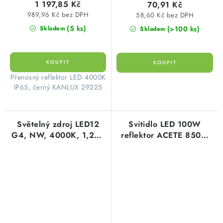
1 197,85 Kč
70,91 Kč
989,96 Kč bez DPH
58,60 Kč bez DPH
(5 ks)
(>100 ks)
Skladem
Skladem
​Přenosný reflektor LED 4000K
IP65, černý KANLUX 29225
Světelný zdroj LED12
Svítidlo LED 100W
G4, NW, 4000K, 1,2W,
reflektor ACETE 8500-
140lm
10800lm 3000-6500K
IP65 Kanlux 38494