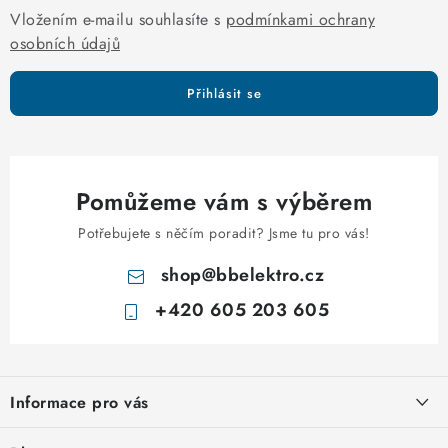
s
Vložením e-mailu souhlasíte s
podmínkami ochrany
u
osobních údajů
Přihlásit se
Pomůžeme vám s výběrem
Potřebujete s něčím poradit? Jsme tu pro vás!
shop
@
bbelektro.cz
+420 605 203 605
Z
á
Informace pro vás
p
a
Otevírací doba výdejny