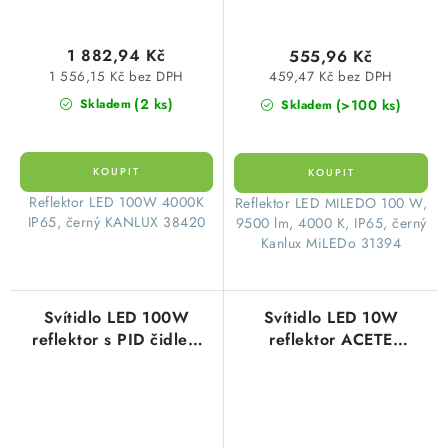
1 882,94 Kč
555,96 Kč
1 556,15 Kč bez DPH
459,47 Kč bez DPH
(2 ks)
(>100 ks)
Skladem
Skladem
​Reflektor LED 100W 4000K
Reflektor LED MILEDO 100 W,
IP65, černý KANLUX 38420
9500 lm, 4000 K, IP65, černý
Kanlux MiLEDo 31394
Svítidlo LED 100W
Svítidlo LED 10W
reflektor s PID čidlem
reflektor ACETE
ACETE
860/1080/970lm 3000-
8500/10800/9700lm
6500K teplá až studená
3000-6500K teplá až
bílá IP65 Kanlux 38490
studená IP44 Kanlux