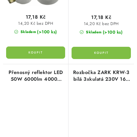
SVÍTIDLA technická
17,18 Kč
17,18 Kč
NÁŘADÍ
14,20 Kč bez DPH
14,20 Kč bez DPH
(>100 ks)
(>100 ks)
Skladem
Skladem
VÝPRODEJ
Položky bez zařazené kategorie dle výrobců
VÁNOCE
Přenosný reflektor LED
Rozbočka ZARK KRW-3
50W 6000lm 4000K
bílá 3xkulatá 230V 16A
neutrální bílá IP65 s
Kanlux 02181
OSVĚTLENÍ
kabelem Kanlux 29225
Otevírací doba výdejny
Obchodní podmínky
Ochrana osobních údajů
Moje objednávka