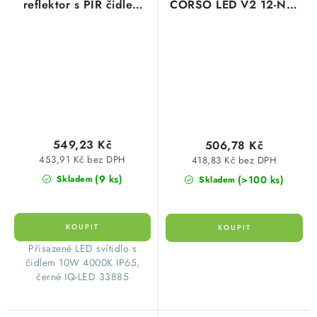
reflektor s PIR čidlem
CORSO LED V2 12-NW
IQ-LED 1200lm 4000K
800lm 4000K neutrální
neutrální bílá IP44
bílá IP44 Kanlux 31220
Kanlux 33885
549,23 Kč
506,78 Kč
453,91 Kč bez DPH
418,83 Kč bez DPH
(9 ks)
(>100 ks)
Skladem
Skladem
​Přisazené LED svítidlo s
čidlem 10W 4000K IP65,
černé IQ-LED 33885