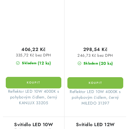
neutrální bílá IP44
neutrální bílá Kanlux
Kanlux 33205
31397
406,22 Kč
298,54 Kč
335,72 Kč bez DPH
246,73 Kč bez DPH
(12 ks)
(20 ks)
Skladem
Skladem
​Reflektor LED 10W 4000K s
​Reflektor LED 10W 4000K s
pohybovým čidlem, černý
pohybovým čidlem, černý
KANLUX 33205
MILEDO 31397
Svítidlo LED 10W
Svítidlo LED 12W