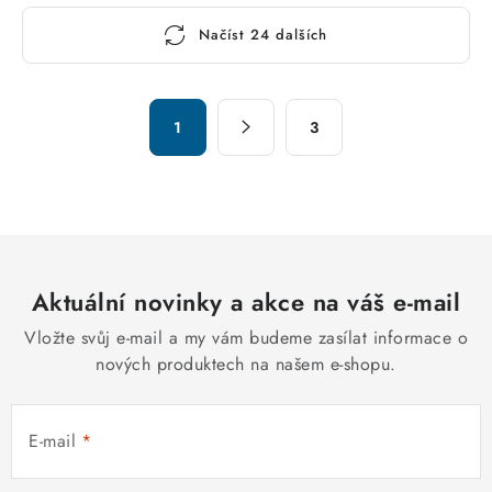
O
Načíst 24 dalších
v
l
á
S
d
1
3
t
a
r
c
á
n
í
k
p
o
r
v
Aktuální novinky a akce na váš e-mail
v
á
k
Vložte svůj e-mail a my vám budeme zasílat informace o
n
y
nových produktech na našem e-shopu.
í
v
ý
E-mail
p
i