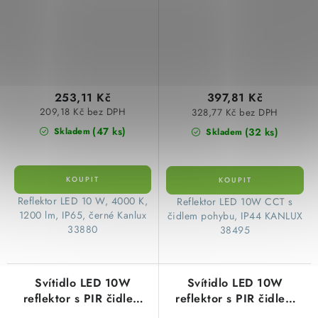
6500K teplá až studená
IP44 Kanlux 38495
253,11 Kč
397,81 Kč
209,18 Kč bez DPH
328,77 Kč bez DPH
(47 ks)
(32 ks)
Skladem
Skladem
Reflektor LED 10 W, 4000 K,
​Reflektor LED 10W CCT s
1200 lm, IP65, černé Kanlux
čidlem pohybu, IP44 KANLUX
33880
38495
Svítidlo LED 10W
Svítidlo LED 10W
reflektor s PIR čidlem
reflektor s PIR čidlem
ANTEM 800lm 4000K
GRUN 800lm 4000K