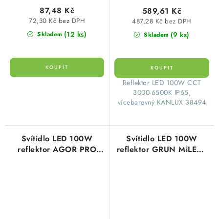
87,48 Kč
589,61 Kč
72,30 Kč bez DPH
487,28 Kč bez DPH
(12 ks)
(9 ks)
Skladem
Skladem
​Reflektor LED 100W CCT
3000-6500K IP65,
vícebarevný KANLUX 38494
Svítidlo LED 100W
Svítidlo LED 100W
reflektor AGOR PRO
reflektor GRUN MiLEDo
14000lm 4000K
9500lm 4000K neutrální
neutrální bílá IP65 černé
bílá IP65 Kanlux 31394
Kanlux 38420