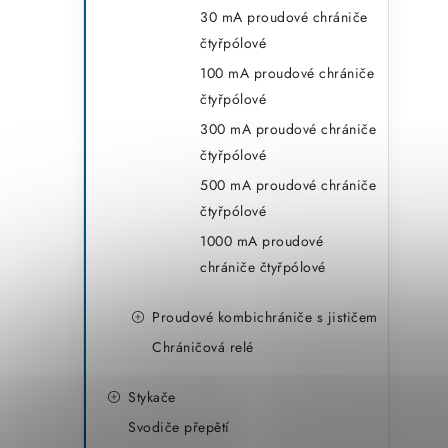
30 mA proudové chrániče
čtyřpólové
100 mA proudové chrániče
čtyřpólové
300 mA proudové chrániče
čtyřpólové
500 mA proudové chrániče
čtyřpólové
1000 mA proudové
chrániče čtyřpólové
Proudové kombichrániče s jističem
Chráničová relé
Stykače
Svodiče přepětí