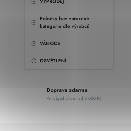
VÝPRODEJ
Položky bez zařazené
kategorie dle výrobců
VÁNOCE
OSVĚTLENÍ
Doprava zdarma
Při objednávce nad 3 000 Kč