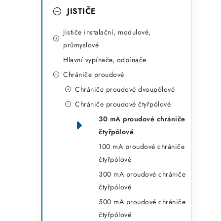
a
r
JISTIČE
n
i
Jističe instalační, modulové,
e
n
průmyslové
Hlavní vypínače, odpínače
í
Chrániče proudové
p
Chrániče proudové dvoupólové
a
Chrániče proudové čtyřpólové
n
30 mA proudové chrániče
čtyřpólové
e
100 mA proudové chrániče
l
čtyřpólové
300 mA proudové chrániče
čtyřpólové
500 mA proudové chrániče
čtyřpólové