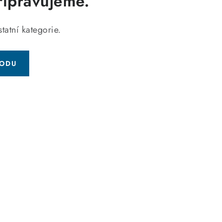
řipravujeme.
tatní kategorie.
HODU