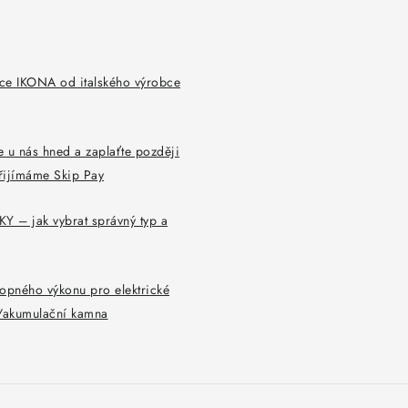
ce IKONA od italského výrobce
 u nás hned a zaplaťte později
řijímáme Skip Pay
Y – jak vybrat správný typ a
opného výkonu pro elektrické
y/akumulační kamna