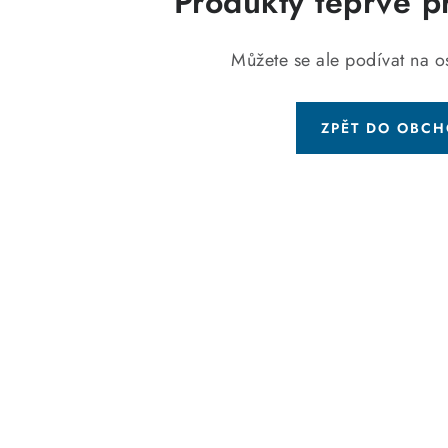
Produkty teprve p
Můžete se ale podívat na os
ZPĚT DO OBC