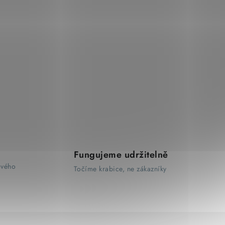
Fungujeme udržitelně
ového
Točíme krabice, ne zákazníky