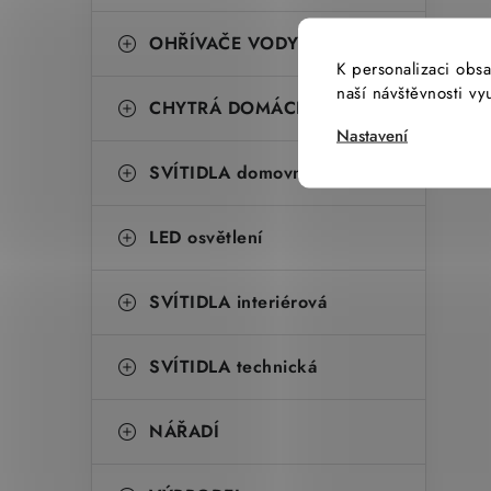
OHŘÍVAČE VODY
K personalizaci obsa
naší návštěvnosti v
CHYTRÁ DOMÁCNOST
Nastavení
SVÍTIDLA domovní
LED osvětlení
SVÍTIDLA interiérová
SVÍTIDLA technická
NÁŘADÍ