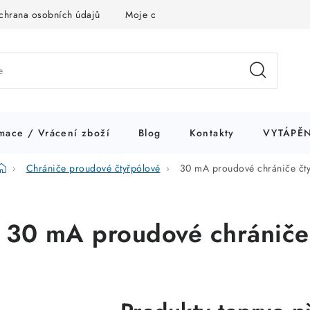
chrana osobních údajů
Moje objednávka
mace / Vrácení zboží
Blog
Kontakty
VYTÁPĚN
Domů
Chrániče proudové čtyřpólové
30 mA proudové chrániče čt
30 mA proudové chrániče