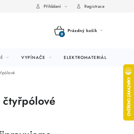
Přihlášení
Registrace
Prázdný košík
NÁKUPNÍ
KOŠÍK
Í
VYPÍNAČE
ELEKTROMATERIÁL
JIS
yřpólové
 čtyřpólové