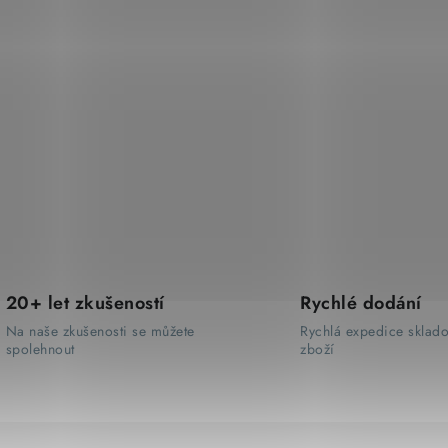
20+ let zkušeností
Rychlé dodání
Na naše zkušenosti se můžete
Rychlá expedice sklad
spolehnout
zboží