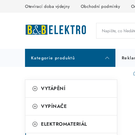
Přejít
Otevírací doba výdejny
Obchodní podmínky
O
na
obsah
Kategorie produktů
Rekla
P
K
Přeskočit
VYTÁPĚNÍ
kategorie
a
o
t
s
VYPÍNAČE
e
t
g
ELEKTROMATERIÁL
r
o