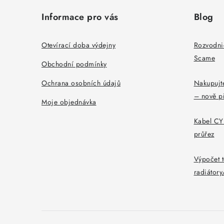
á
Informace pro vás
Blog
p
a
Otevírací doba výdejny
Rozvodni
Scame
t
Obchodní podmínky
í
Ochrana osobních údajů
Nakupujte
– nově p
Moje objednávka
Kabel CYK
průřez
Výpočet t
radiátor